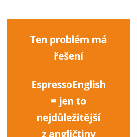
Ten problém má
řešení
EspressoEnglish
=
jen to
nejdůležitější
z angličtiny