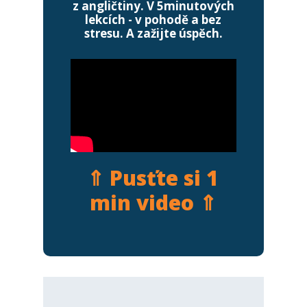
z angličtiny. V 5minutových
lekcích - v pohodě a bez
stresu. A zažijte úspěch.
⇑ Pusťte si 1
min video ⇑