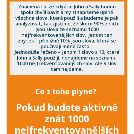
Znamená to, že když se John a Sally budou
spolu chvíli bavit a my si zapíšeme úplně
všechna slova, která použili a budeme je pak
analyzovat, tak zjistíme, že skoro 90% z nich
jsou slova ze seznamu 1000
nejfrekventovanějších slov. Jenom ten
zbytek – přibližně 10% jsou slova, která se
používají méně často.
Jednoduše řečeno – jenom 1 slovo z 10, která
John a Sally použijí, nenajdeme na seznamu
1000 nejfrekventovanějších slov. Ale 9 slov
tam najdeme.
Co z toho plyne?
Pokud budete aktivně
znát 1000
nejfrekventovanějších