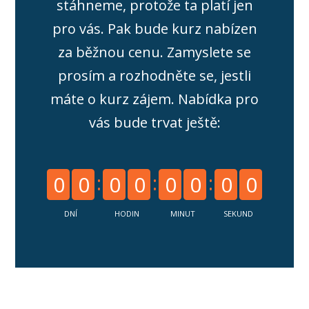
stáhneme, protože ta platí jen
pro vás. Pak bude kurz nabízen
za běžnou cenu. Zamyslete se
prosím a rozhodněte se, jestli
máte o kurz zájem. Nabídka pro
vás bude trvat ještě:
0
0
0
0
0
0
0
0
DNÍ
HODIN
MINUT
SEKUND