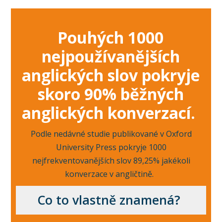
Pouhých 1000
nejpoužívanějších
anglických slov pokryje
skoro 90% běžných
anglických konverzací.
Podle nedávné studie publikované v Oxford
University Press pokryje 1000
nejfrekventovanějších slov 89,25% jakékoli
konverzace v angličtině.
Co to vlastně znamená?