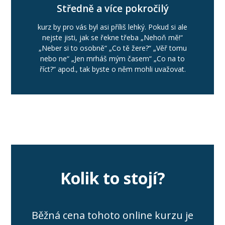
Středně a více pokročilý
kurz by pro vás byl asi příliš lehký. Pokud si ale
nejste jisti, jak se řekne třeba „Nehoň mě!“
„Neber si to osobně“ „Co tě žere?“ „Věř tomu
nebo ne“ „Jen mrháš mým časem“ „Co na to
říct?“ apod., tak byste o něm mohli uvažovat.
Kolik to stojí?
Běžná cena tohoto online kurzu je