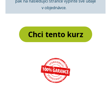
pak na následující stránce vyplňte své údaje
v objednávce.
Chci tento kurz