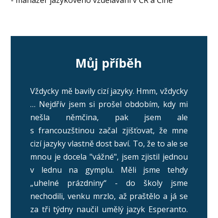
Můj příběh
Vždycky mě bavily cizí jazyky. Hmm, vždycky
… Nejdřív jsem si prošel obdobím, kdy mi
nešla němčina, pak jsem ale
s francouzštinou začal zjišťovat, že mne
cizí jazyky vlastně dost baví. To, že to ale se
mnou je docela "vážné", jsem zjistil jednou
v lednu na gymplu. Měli jsme tehdy
„uhelné prázdniny“ - do školy jsme
nechodili, venku mrzlo, až praštělo a já se
za tři týdny naučil umělý jazyk Esperanto.