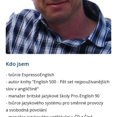
Kdo jsem
- tvůrce EspressoEnglish
- autor knihy "English 500 - Pět set nejpoužívanějších
slov v angličtině"
- manažer britské jazykové školy Pro-English 90
- tvůrce jazykového systému pro směnné provozy
a svobodná povolání
- manažer jazykového vzdělávání v ČR a Číně