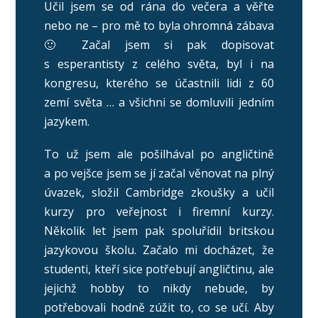
Učil jsem se od rána do večera a věřte
nebo ne – pro mě to byla ohromná zábava
🙂 Začal jsem si pak dopisovat
s esperantisty z celého světa, byl i na
kongresu, kterého se účastnili lidi z 60
zemí světa … a všichni se domluvili jedním
jazykem.
To už jsem ale pošilhával po angličtině
a po vejšce jsem se jí začal věnovat na plný
úvazek, složil Cambridge zkoušky a učil
kurzy pro veřejnost i firemní kurzy.
Několik let jsem pak spoluřídil britskou
jazykovou školu. Začalo mi docházet, že
studenti, kteří sice potřebují angličtinu, ale
jejichž hobby to nikdy nebude, by
potřebovali hodně zúžit to, co se učí. Aby