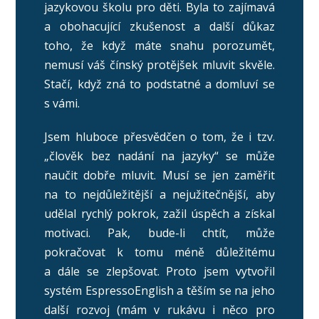
jazykovou školu pro děti. Byla to zajímavá
a obohacující zkušenost a další důkaz
toho, že když máte snahu porozumět,
nemusí váš čínský protějšek mluvit skvěle.
Stačí, když zná to podstatné a domluví se
s vámi.
Jsem hluboce přesvědčen o tom, že i tzv.
„člověk bez nadání na jazyky“ se může
naučit dobře mluvit. Musí se jen zaměřit
na to nejdůležitější a nejužitečnější, aby
udělal rychlý pokrok, zažil úspěch a získal
motivaci. Pak, bude-li chtít, může
pokračovat k tomu méně důležitému
a dále se zlepšovat. Proto jsem vytvořil
systém EspressoEnglish a těším se na jeho
další rozvoj (mám v rukávu i něco pro