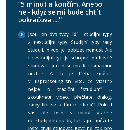
"5 minut a končím. Anebo
ne - když se mi bude chtít
pokračovat..."
Jsou jen dva typy lidí - studijní typy
a nestudijní typy. Studijní typy rády
studují, nikdo je pobízet nemusí. Ale
i nestudijní typ je schopen efektivně
studovat - jenom se mu do studia moc
nechce. A to je třeba změnit.
V EspressoEnglish víte, že vlastně
nejde o tradiční "studium" ...
zkouknete video, přečtete dialog,
zamyslíte se a tím to skončí. Pokud
vás ale těch 5 minut vtáhne
do studijního módu, tak fajn - můžete
ještě chvíli studovat. Když ne, tak pro