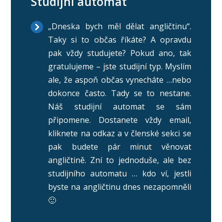
Studijní automat
„Dneska bych měl dělat angličtinu“.
Taky si to občas říkáte? A opravdu
pak vždy studujete? Pokud ano, tak
gratulujeme – jste studijní typ. Myslím
ale, že aspoň občas vynecháte …nebo
dokonce často. Tady se to nestane.
Náš studijní automat se sám
připomene. Dostanete vždy email,
kliknete na odkaz a v členské sekci se
pak budete pár minut věnovat
angličtině. Zní to jednoduše, ale bez
studijního automatu … kdo ví, jestli
byste na angličtinu dnes nezapomněli
🙂