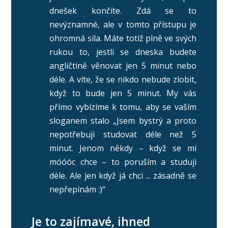
dnešek končíte. Zdá se to
nevýznamné, ale v tomto přístupu je
ohromná síla. Máte totiž plně ve svých
rukou to, jestli se dneska budete
angličtině věnovat jen 5 minut nebo
déle. A víte, že se nikdo nebude zlobit,
když to bude jen 5 minut. My vás
přímo vybízíme k tomu, aby se vaším
sloganem stalo „Jsem bystrý a proto
nepotřebuji studovat déle než 5
minut. Jenom někdy – když se mi
móóóc chce – to poruším a studuji
déle. Ale jen když já chci ... zásadně se
nepřepínám :)“
Je to zajímavé, ihned