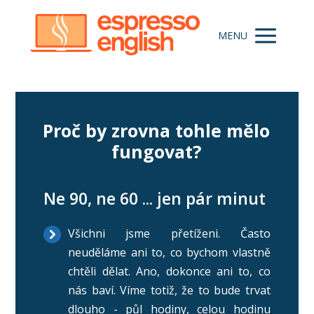
MENU
Proč by zrovna tohle mělo
fungovat?
Ne 90, ne 60 ... jen pár minut
Všichni jsme přetíženi. Často
neuděláme ani to, co bychom vlastně
chtěli dělat. Ano, dokonce ani to, co
nás baví. Víme totiž, že to bude trvat
dlouho - půl hodiny, celou hodinu