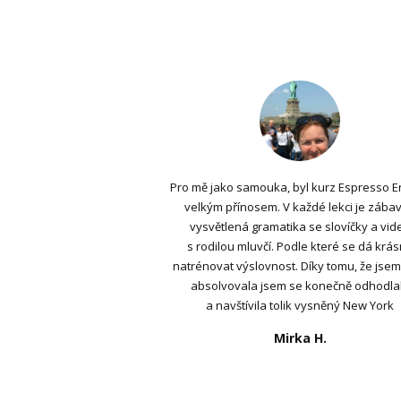
Pro mě jako samouka, byl kurz Espresso E
velkým přínosem. V každé lekci je zába
vysvětlená gramatika se slovíčky a vid
s rodilou mluvčí. Podle které se dá krá
natrénovat výslovnost. Díky tomu, že jsem
absolvovala jsem se konečně odhodla
a navštívila tolik vysněný New York
Mirka H.