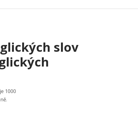
glických slov
glických
je 1000
tině.