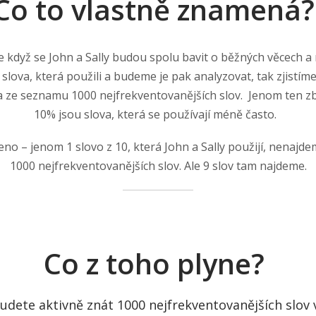
Co to vlastně znamená
 když se John a Sally budou spolu bavit o běžných věcech a
slova, která použili a budeme je pak analyzovat, tak zjistím
va ze seznamu 1000 nejfrekventovanějších slov. Jenom ten zb
10% jsou slova, která se používají méně často.
no – jenom 1 slovo z 10, která John a Sally použijí, nenaj
1000 nejfrekventovanějších slov. Ale 9 slov tam najdeme.
Co z toho plyne?
dete aktivně znát 1000 nejfrekventovanějších slov v