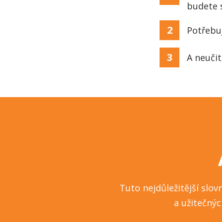
budete 
2
Potřebuj
3
A neuči
Tuto nejdůležitější slov
a užitečnýc