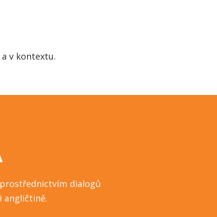
a v kontextu.
A
e prostřednictvím dialogů
 angličtině.