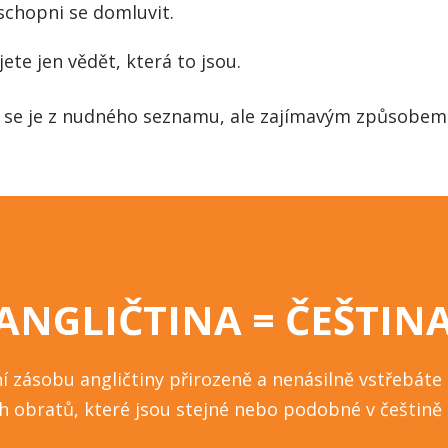
schopni se domluvit.
ete jen vědět, která to jsou.
t se je z nudného seznamu, ale zajímavým způsobem 
ANGLIČTINA = ČEŠTIN
ní zásobu angličtiny přirozeně a nenásilně vstřebát
h obratů, které jsou stejné nebo podobné v češtině i