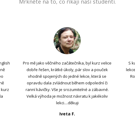
Mrkněte na to, co říkají naši studenti.
nglish
Pro mě jako věčného začátečníka, byl kurz velice
S k
vně
dobře řešen, krátké úkoly, pár slov a pouček
lekce
eo
vhodně spojených do jedné lekce, která se
Ro
sně
opravdu dala zvládnout během odpolední či
 kurz
ranní kávičky. Vše je srozumitelné a zábavné.
la
Velká výhoda je možnost návratu k jakékoliv
lekci....děkuji
Iveta F.