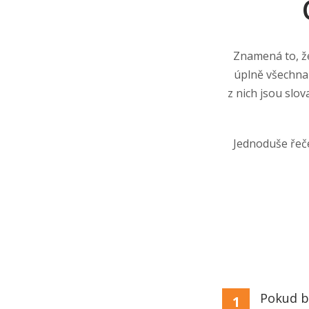
Znamená to, že
úplně všechna 
z nich jsou slo
Jednoduše řeče
Pokud bu
1