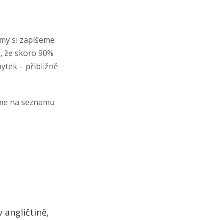
?
 my si zapíšeme
e, že skoro 90%
ytek – přibližně
deme na seznamu
 angličtině,