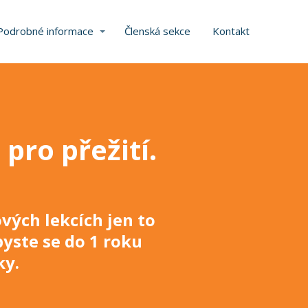
Podrobné informace
Členská sekce
Kontakt
 pro přežití
.
vých lekcích jen to
byste se do 1 roku
ky
.