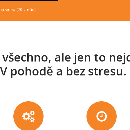
ní video (70 vteřin)
všechno, ale jen to nejd
V pohodě a bez stresu.