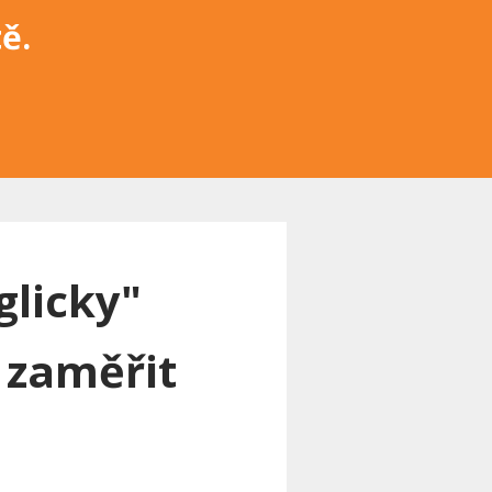
ě.
glicky"
 zaměřit