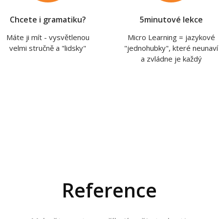
Chcete i gramatiku?
5minutové lekce
Máte ji mít - vysvětlenou
Micro Learning = jazykové
velmi stručně a "lidsky"
"jednohubky", které neunaví
a zvládne je každý
Reference