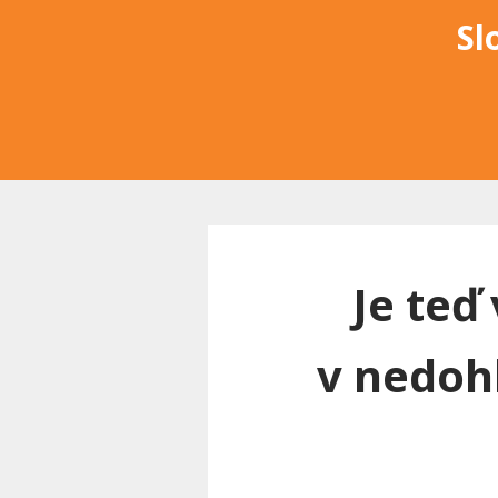
Sl
Je teď
v nedoh