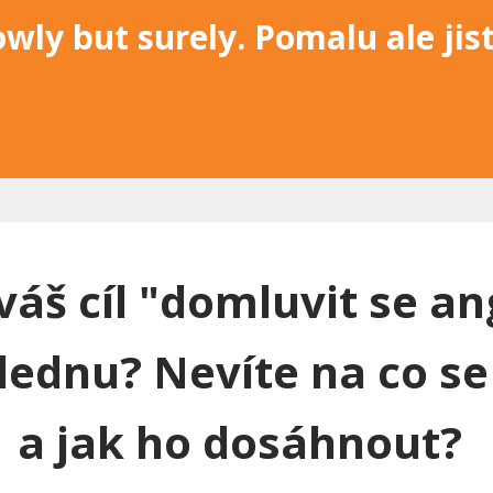
owly but surely. Pomalu ale jist
 váš cíl "domluvit se an
lednu? Nevíte na co se
a jak ho dosáhnout?