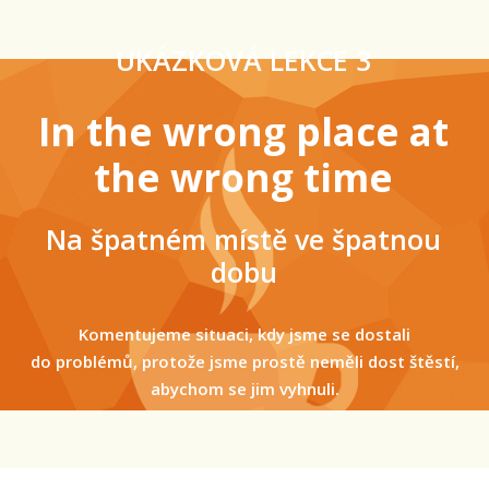
UKÁZKOVÁ LEKCE 3
In the wrong place at
the wrong time
Na špatném místě ve špatnou
dobu
Komentujeme situaci, kdy jsme se dostali
do problémů, protože jsme prostě neměli dost štěstí,
abychom se jim vyhnuli.