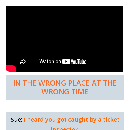
IN THE WRONG PLACE AT THE
WRONG TIME
Sue:
I heard you got caught by a ticket
inspector.