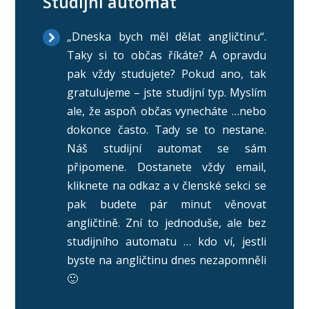
Studijní automat
„Dneska bych měl dělat angličtinu“.
Taky si to občas říkáte? A opravdu
pak vždy studujete? Pokud ano, tak
gratulujeme – jste studijní typ. Myslím
ale, že aspoň občas vynecháte …nebo
dokonce často. Tady se to nestane.
Náš studijní automat se sám
připomene. Dostanete vždy email,
kliknete na odkaz a v členské sekci se
pak budete pár minut věnovat
angličtině. Zní to jednoduše, ale bez
studijního automatu … kdo ví, jestli
byste na angličtinu dnes nezapomněli
🙂