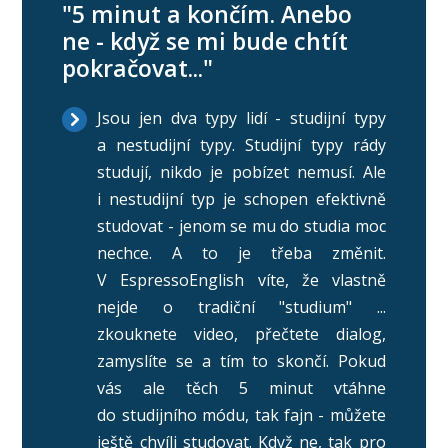
"5 minut a končím. Anebo
ne - když se mi bude chtít
pokračovat..."
Jsou jen dva typy lidí - studijní typy
a nestudijní typy. Studijní typy rády
studují, nikdo je pobízet nemusí. Ale
i nestudijní typ je schopen efektivně
studovat - jenom se mu do studia moc
nechce. A to je třeba změnit.
V EspressoEnglish víte, že vlastně
nejde o tradiční "studium" ...
zkouknete video, přečtete dialog,
zamyslíte se a tím to skončí. Pokud
vás ale těch 5 minut vtáhne
do studijního módu, tak fajn - můžete
ještě chvíli studovat. Když ne, tak pro