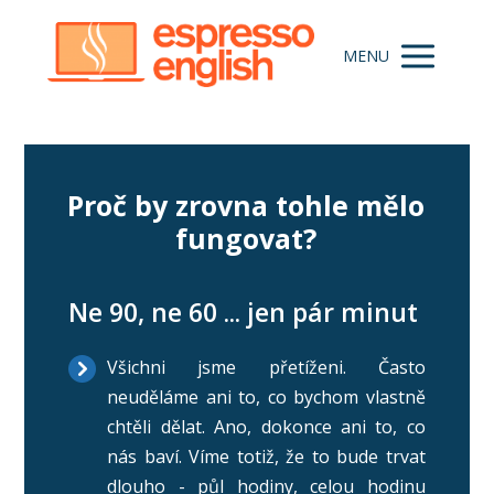
MENU
Proč by zrovna tohle mělo
fungovat?
Ne 90, ne 60 ... jen pár minut
Všichni jsme přetíženi. Často
neuděláme ani to, co bychom vlastně
chtěli dělat. Ano, dokonce ani to, co
nás baví. Víme totiž, že to bude trvat
dlouho - půl hodiny, celou hodinu