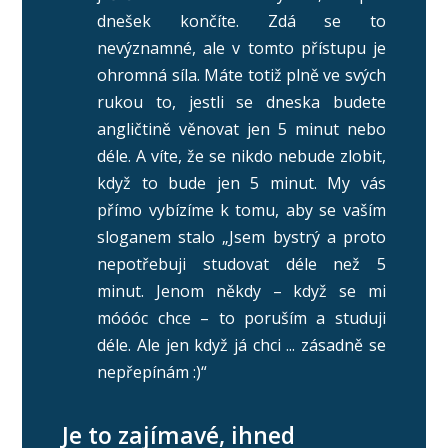
dnešek končíte. Zdá se to
nevýznamné, ale v tomto přístupu je
ohromná síla. Máte totiž plně ve svých
rukou to, jestli se dneska budete
angličtině věnovat jen 5 minut nebo
déle. A víte, že se nikdo nebude zlobit,
když to bude jen 5 minut. My vás
přímo vybízíme k tomu, aby se vaším
sloganem stalo „Jsem bystrý a proto
nepotřebuji studovat déle než 5
minut. Jenom někdy – když se mi
móóóc chce – to poruším a studuji
déle. Ale jen když já chci ... zásadně se
nepřepínám :)“
Je to zajímavé, ihned