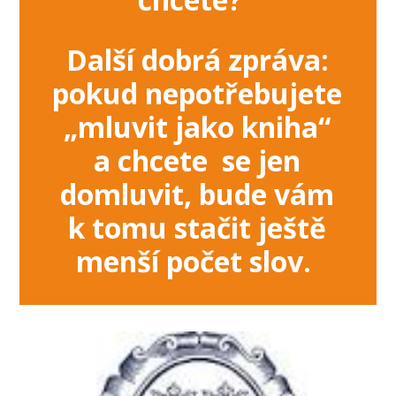
Další dobrá zpráva:
pokud nepotřebujete
„mluvit jako kniha“
a chcete se jen
domluvit, bude vám
k tomu stačit ještě
menší počet slov.