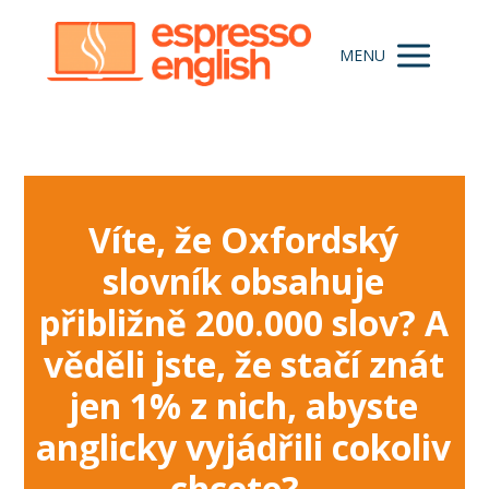
MENU
Víte, že Oxfordský
slovník obsahuje
přibližně 200.000 slov?
A
věděli jste, že stačí znát
jen 1% z nich, abyste
anglicky vyjádřili cokoliv
chcete?