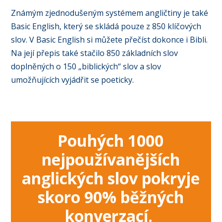
Známým zjednodušeným systémem angličtiny je také
Basic English, který se skládá pouze z 850 klíčových
slov. V Basic English si můžete přečíst dokonce i Bibli.
Na její přepis také stačilo 850 základních slov
doplněných o 150 „biblických“ slov a slov
umožňujících vyjádřit se poeticky.
Pouhých 1000
nejpoužívanějších
anglických slov pokryje
skoro 90% běžných
konverzací.