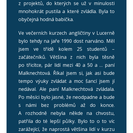
z projektů, do kterých se už v minulosti
mnohokrát pustila a které zvládla. Byla to
obyčejná hodná babička.
Ve večerních kurzech angličtiny v Lucerně
bylo tehdy na jaře 1990 dost narváno. Měl
jsem ve třídě kolem 25 studentů –
začátečníků. Většina z nich byla těsně
po třicítce, pár lidí mezi 40 a 50 a … paní
Malknechtová. Říkal jsem si, jak asi bude
tempo výuky zvládat a moc šancí jsem jí
nedával. Ale paní Malknechtová zvládala.
Po měsíci bylo jasné, že neodpadne a bude
s námi bez problémů až do konce.
A rozhodně nebyla někde na chvostu,
patřila do té lepší půlky. Bylo to o to víc
zarážející, že naprostá většina lidí v kurzu