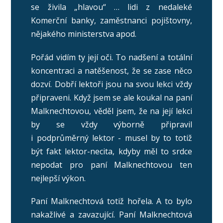
se živila „hlavou“ … lidi z nedaleké
Komerční banky, zaměstnanci pojištovny,
nějakého ministerstva apod.
Pořád vidím ty její oči. To nadšení a totální
koncentraci a natěšenost, že se zase něco
dozví. Dobří lektoři jsou na svou lekci vždy
připraveni. Když jsem se ale koukal na paní
Malknechtovou, věděl jsem, že na její lekci
by se vždy výborně připravil
i podprůměrný lektor - musel by to totiž
být fakt lektor-necita, kdyby měl to srdce
nepodat pro paní Malknechtovou ten
nejlepší výkon.
Paní Malknechtová totiž hořela. A to bylo
nakažlivé a zavazující. Paní Malknechtová