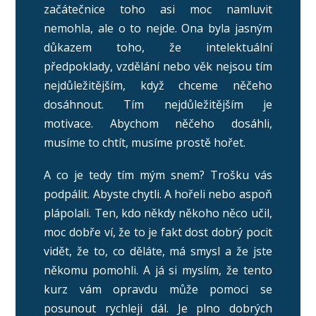
začátečnice toho asi moc namluvit
nemohla, ale o to nejde. Ona byla jasným
důkazem toho, že intelektuální
předpoklady, vzdělání nebo věk nejsou tím
nejdůležitějším, když chceme něčeho
dosáhnout. Tím nejdůležitějším je
motivace. Abychom něčeho dosáhli,
musíme to chtít, musíme prostě hořet.
A co je tedy tím mým snem? Trošku vás
podpálit. Abyste chytli. A hořeli nebo aspoň
plápolali. Ten, kdo někdy někoho něco učil,
moc dobře ví, že to je fakt dost dobrý pocit
vidět, že to, co děláte, má smysl a že jste
někomu pomohli. A já si myslím, že tento
kurz vám opravdu může pomoci se
posunout rychleji dál. Je plno dobrých