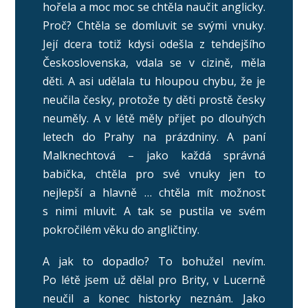
hořela a moc moc se chtěla naučit anglicky.
Proč? Chtěla se domluvit se svými vnuky.
Její dcera totiž kdysi odešla z tehdejšího
Československa, vdala se v cizině, měla
děti. A asi udělala tu hloupou chybu, že je
neučila česky, protože ty děti prostě česky
neuměly. A v létě měly přijet po dlouhých
letech do Prahy na prázdniny. A paní
Malknechtová – jako každá správná
babička, chtěla pro své vnuky jen to
nejlepší a hlavně … chtěla mít možnost
s nimi mluvit. A tak se pustila ve svém
pokročilém věku do angličtiny.
A jak to dopadlo? To bohužel nevím.
Po létě jsem už dělal pro Brity, v Lucerně
neučil a konec historky neznám. Jako