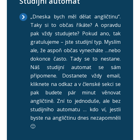
Studijní automat
„Dneska bych měl dělat angličtinu“.
Taky si to občas říkáte? A opravdu
pak vždy studujete? Pokud ano, tak
gratulujeme – jste studijní typ. Myslím
ale, že aspoň občas vynecháte …nebo
dokonce často. Tady se to nestane.
Náš studijní automat se sám
připomene. Dostanete vždy email,
kliknete na odkaz a v členské sekci se
pak budete pár minut věnovat
angličtině. Zní to jednoduše, ale bez
studijního automatu … kdo ví, jestli
byste na angličtinu dnes nezapomněli
🙂