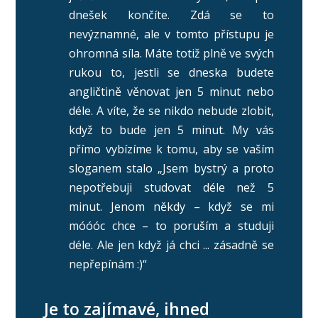
dnešek končíte. Zdá se to
nevýznamné, ale v tomto přístupu je
ohromná síla. Máte totiž plně ve svých
rukou to, jestli se dneska budete
angličtině věnovat jen 5 minut nebo
déle. A víte, že se nikdo nebude zlobit,
když to bude jen 5 minut. My vás
přímo vybízíme k tomu, aby se vaším
sloganem stalo „Jsem bystrý a proto
nepotřebuji studovat déle než 5
minut. Jenom někdy – když se mi
móóóc chce – to poruším a studuji
déle. Ale jen když já chci ... zásadně se
nepřepínám :)“
Je to zajímavé, ihned