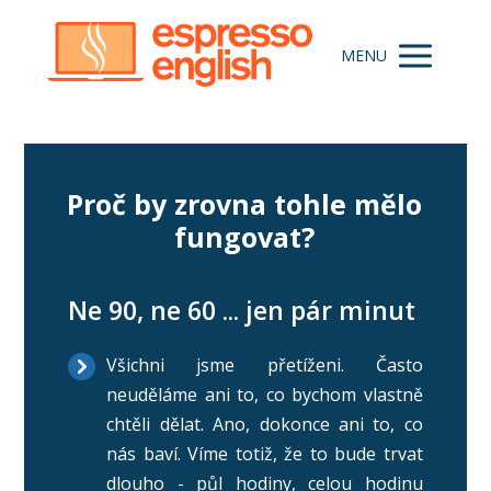
MENU
Proč by zrovna tohle mělo
fungovat?
Ne 90, ne 60 ... jen pár minut
Všichni jsme přetíženi. Často
neuděláme ani to, co bychom vlastně
chtěli dělat. Ano, dokonce ani to, co
nás baví. Víme totiž, že to bude trvat
dlouho - půl hodiny, celou hodinu