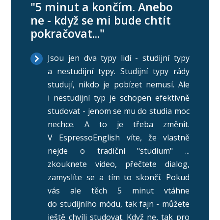
"5 minut a končím. Anebo
ne - když se mi bude chtít
pokračovat..."
Jsou jen dva typy lidí - studijní typy
a nestudijní typy. Studijní typy rády
studují, nikdo je pobízet nemusí. Ale
i nestudijní typ je schopen efektivně
studovat - jenom se mu do studia moc
nechce. A to je třeba změnit.
V EspressoEnglish víte, že vlastně
nejde o tradiční "studium" ...
zkouknete video, přečtete dialog,
zamyslíte se a tím to skončí. Pokud
vás ale těch 5 minut vtáhne
do studijního módu, tak fajn - můžete
ještě chvíli studovat. Když ne, tak pro