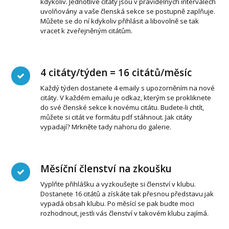
kdykoliv. Jednotlivé citáty jsou v pravidelných intervalech
uvolňovány a vaše členská sekce se postupně zaplňuje.
Můžete se do ní kdykoliv přihlásit a libovolně se tak
vracet k zveřejněným citátům.
4 citáty/týden = 16 citátů/měsíc
Každý týden dostanete 4 emaily s upozorněním na nové
citáty. V každém emailu je odkaz, kterým se prokliknete
do své členské sekce k novému citátu. Budete-li chtít,
můžete si citát ve formátu pdf stáhnout. Jak citáty
vypadají? Mrkněte tady nahoru do galerie.
Měsíční členství na zkoušku
Vyplňte přihlášku a vyzkoušejte si členství v klubu.
Dostanete 16 citátů a získáte tak přesnou představu jak
vypadá obsah klubu. Po měsící se pak budte moci
rozhodnout, jestli vás členství v takovém klubu zajímá.