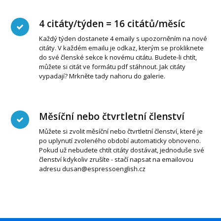
4 citáty/týden = 16 citátů/měsíc
Každý týden dostanete 4 emaily s upozorněním na nové
citáty. V každém emailu je odkaz, kterým se prokliknete
do své členské sekce k novému citátu. Budete-li chtít,
můžete si citát ve formátu pdf stáhnout. Jak citáty
vypadají? Mrkněte tady nahoru do galerie.
Měsíční nebo čtvrtletní členství
Můžete si zvolit měsíční nebo čtvrtletní členství, které je
po uplynutí zvoleného období automaticky obnoveno.
Pokud už nebudete chtít citáty dostávat, jednoduše své
členství kdykoliv zrušíte - stačí napsat na emailovou
adresu dusan@espressoenglish.cz