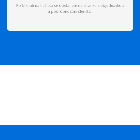
Po kliknutí na tlačítko se dostanete na stránku s objednávkou
a podrobnostmi členství.