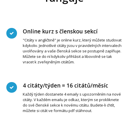
Online kurz s členskou sekcí
"Citáty v angličtině" je online kurz, který můžete studovat
kdykoliv. Jednotlivé citáty jsou v pravidelných intervalech
uvolňovány a vaše členská sekce se postupně zaplňuje.
Můžete se do ní kdykoliv přihlásit a libovolně se tak
vracet k zveřejněným citátům.
4 citáty/týden = 16 citátů/měsíc
Každý týden dostanete 4 emaily s upozorněním na nové
citáty. V každém emailu je odkaz, kterým se prokliknete
do své členské sekce k novému citátu. Budete-li chtít,
můžete si citát ve formátu pdf stáhnout.