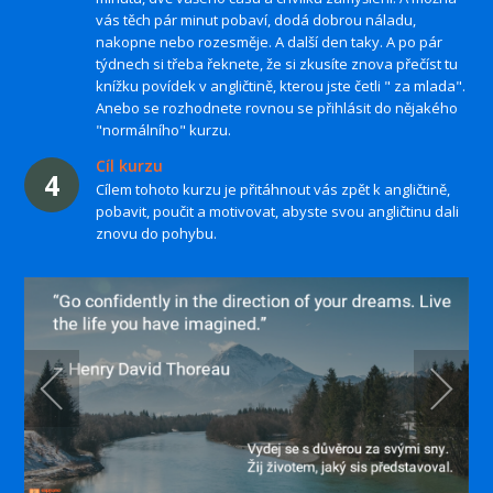
vás těch pár minut pobaví, dodá dobrou náladu,
nakopne nebo rozesměje. A další den taky. A po pár
týdnech si třeba řeknete, že si zkusíte znova přečíst tu
knížku povídek v angličtině, kterou jste četli " za mlada".
Anebo se rozhodnete rovnou se přihlásit do nějakého
"normálního" kurzu.
Cíl kurzu
4
Cílem tohoto kurzu je přitáhnout vás zpět k angličtině,
pobavit, poučit a motivovat, abyste svou angličtinu dali
znovu do pohybu.