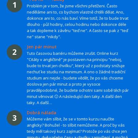
1
Problém je v tom, že jsme všichni přetíženi. Často
neděláme ani to, co bychom vlastně chtěli dělat. Ano,
dokonce ani to, co nás baví. Víme totiž, že to bude trvat
dlouho - půl hodiny, celou hodinu nebo dokonce déle
a tak dojdeme k závěru "teď ne". A často se pak z "teď
ne" stane "nikdy".
Jen pár minut
2
Tuto časovou bariéru můžeme zrušit. Online kurz
"Citáty v angličtině" je postaven na principu "neboj,
bude to trvat jen chvilku", který už z podstaty snižuje
nechuť ke studiu na minimum. A ono o žádné tradiční
studium ani nejde - budete vědět, že po vás chceme
doslova jen pár minut a proto je vysoce
pravděpodobné, že budete ochotni sami sobě těch pár
minut věnovat 🙂 A následující den taky. A další den
taky. A další…
Dobrá nálada
3
Můžeme vám slíbit, že se v tomto kurzu naučíte
anglicky? Bohužel - to slíbit nemůžeme. A proč by vás
tedy měl takový kurz zajímat? Protože po vás chce jen
minutu, dvě vašeho času a chvilku zamyšlení. A možná