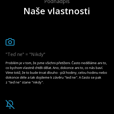
Podnadpis
Naše vlastnosti
"Teď ne" = "Nikdy"
Problém je v tom, že jsme všichni přetíženi. Často neděláme ani to,
co bychom vlastně chtěli dělat. Ano, dokonce ani to, co nás baví.
Víme totiž, že to bude trvat dlouho - půl hodiny, celou hodinu nebo
dokonce déle a tak dojdeme k závěru "teď ne". A často se pak
z "teď ne" stane "nikdy".