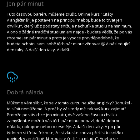
Jen pár minut
Tuto časovou bariéru můžeme zrušit. Online kurz "Citáty
v angličtině" je postaven na principu "neboj, bude to trvat jen
chvilku", který už z podstaty snižuje nechuť ke studiu na minimum.
A ono o žádné tradiční studium ani nejde - budete vědět, že po vás
chceme jen pár minut a proto je vysoce pravděpodobné, že
budete ochotni sami sobě těch pár minut věnovat 🙂 A následující
den taky. A další den taky. A další…
Dobrá nálada
Můžeme vám slíbit, že se v tomto kurzu naučíte anglicky? Bohužel -
to slíbit nemůžeme. A proč by vás tedy měl takový kurz zajímat?
Protože po vás chce jen minutu, dvě vašeho času a chvilku
zamyšlení. A možná vás těch pár minut pobaví, dodá dobrou
náladu, nakopne nebo rozesměje. A další den taky. A po pár
týdnech si třeba řeknete, že si zkusíte znova přečíst tu knížku
povídek v angličtině, kterou jste četli " za mlada". Anebo se