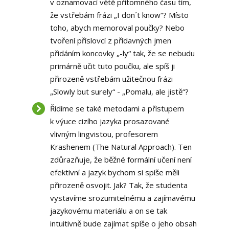
v oznamovací větě přítomného času tím,
že vstřebám frázi „I don´t know“? Místo
toho, abych memoroval poučky? Nebo
tvoření příslovcí z přídavných jmen
přidáním koncovky „-ly“ tak, že se nebudu
primárně učit tuto poučku, ale spíš ji
přirozeně vstřebám užitečnou frázi
„Slowly but surely“ - „Pomalu, ale jistě“?
Řídíme se také metodami a přístupem
k výuce cizího jazyka prosazované
vlivným lingvistou, profesorem
Krashenem (The Natural Approach). Ten
zdůrazňuje, že běžné formální učení není
efektivní a jazyk bychom si spíše měli
přirozeně osvojit. Jak? Tak, že studenta
vystavíme srozumitelnému a zajímavému
jazykovému materiálu a on se tak
intuitivně bude zajímat spíše o jeho obsah