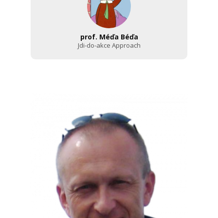
prof. Méďa Béďa
Jdi-do-akce Approach