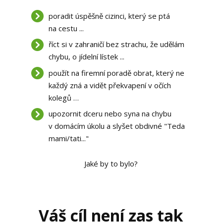
poradit úspěšně cizinci, který se ptá
na cestu ...
říct si v zahraničí bez strachu, že udělám
chybu, o jídelní lístek ...
použít na firemní poradě obrat, který ne
každý zná a vidět překvapení v očích
kolegů …
upozornit dceru nebo syna na chybu
v domácím úkolu a slyšet obdivné "Teda
mami/tati..."
Jaké by to bylo?
Váš cíl není zas tak