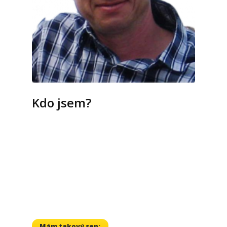
Kdo jsem?
tvůrce EspressoEnglish
autor knihy "English 500 - Pět set
nejpoužívanějších slov v angličtině"
manažer britské jazykové školy Pro-English 90
tvůrce jazykového systému "Choďte, kdy
chcete"
manažer jazykového vzdělávání v ČR a Číně
Mám takový sen: