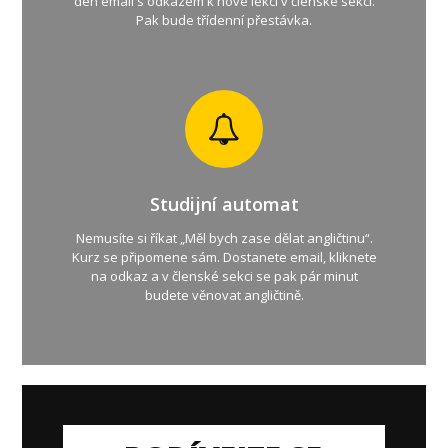
den email s odkazem k nové lekci v členské sekci.
Pak bude třídenní přestávka.
Studijní automat
Nemusíte si říkat „Měl bych zase dělat angličtinu“.
Kurz se připomene sám. Dostanete email, kliknete
na odkaz a v členské sekci se pak pár minut
budete věnovat angličtině.