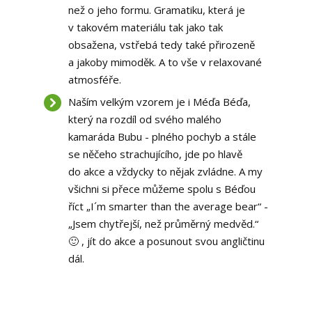
než o jeho formu. Gramatiku, která je
v takovém materiálu tak jako tak
obsažena, vstřebá tedy také přirozeně
a jakoby mimoděk. A to vše v relaxované
atmosféře.
Naším velkým vzorem je i Méďa Béďa,
který na rozdíl od svého malého
kamaráda Bubu - plného pochyb a stále
se něčeho strachujícího, jde po hlavě
do akce a vždycky to nějak zvládne. A my
všichni si přece můžeme spolu s Béďou
říct „I´m smarter than the average bear“ -
„Jsem chytřejší, než průměrný medvěd.“
🙂 , jít do akce a posunout svou angličtinu
dál.