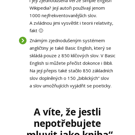
i její zjednodušená verze Simple English
Wikipedia? Její autoři používají jenom
1000 nejfrekventovanějších slov.
A zvládnou jimi vysvětlit i teorii relativity,
fakt 🙂
Známým zjednodušeným systémem
angličtiny je také Basic English, který se
skládá pouze z 850 klíčových slov. V Basic
English si můžete přečíst dokonce i Bibli.
Na její přepis také stačilo 850 základních
slov doplněných o 150 „biblických“ slov
a slov umožňujících vyjádřit se poeticky.
A víte, že jestli
nepotřebujete
„mluvit jako kniha“