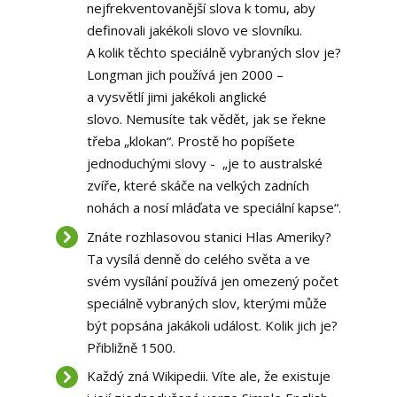
nejfrekventovanější slova k tomu, aby
definovali jakékoli slovo ve slovníku.
A kolik těchto speciálně vybraných slov je?
Longman jich používá jen 2000 –
a vysvětlí jimi jakékoli anglické
slovo. Nemusíte tak vědět, jak se řekne
třeba „klokan“. Prostě ho popíšete
jednoduchými slovy - „je to australské
zvíře, které skáče na velkých zadních
nohách a nosí mláďata ve speciální kapse“.
Znáte rozhlasovou stanici Hlas Ameriky?
Ta vysílá denně do celého světa a ve
svém vysílání používá jen omezený počet
speciálně vybraných slov, kterými může
být popsána jakákoli událost. Kolik jich je?
Přibližně 1500.
Každý zná Wikipedii. Víte ale, že existuje