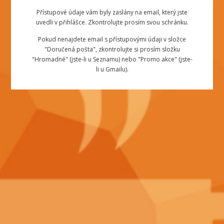
Přístupové údaje vám byly zaslány na email, který jste
uvedli v přihlášce. Zkontrolujte prosím svou schránku.
Pokud nenajdete email s přístupovými údaji v složce
"Doručená pošta", zkontrolujte si prosím složku
"Hromadné" (jste-li u Seznamu) nebo "Promo akce" (jste-
li u Gmailu).