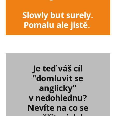
Slowly but surely.
Pomalu ale jistě.
Je teď váš cíl
"domluvit se
anglicky"
v nedohlednu?
Nevíte na co se