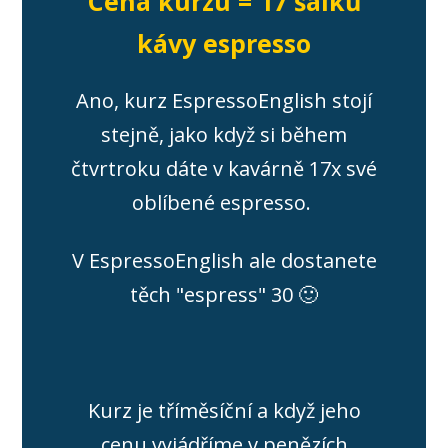
Cena kurzu = 17 šálků
kávy espresso
Ano, kurz EspressoEnglish stojí
stejně, jako když si během
čtvrtroku dáte v kavárně 17x své
oblíbené espresso.
V EspressoEnglish ale dostanete
těch "espress" 30 🙂
Kurz je tříměsíční a když jeho
cenu vyjádříme v penězích