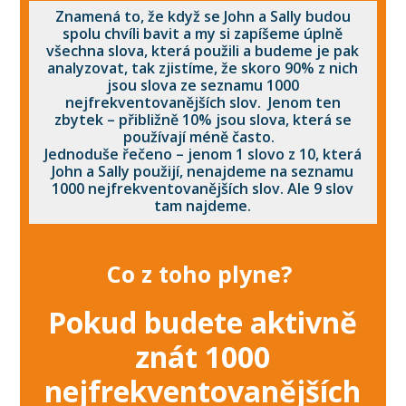
Znamená to, že když se John a Sally budou
spolu chvíli bavit a my si zapíšeme úplně
všechna slova, která použili a budeme je pak
analyzovat, tak zjistíme, že skoro 90% z nich
jsou slova ze seznamu 1000
nejfrekventovanějších slov. Jenom ten
zbytek – přibližně 10% jsou slova, která se
používají méně často.
Jednoduše řečeno – jenom 1 slovo z 10, která
John a Sally použijí, nenajdeme na seznamu
1000 nejfrekventovanějších slov. Ale 9 slov
tam najdeme.
Co z toho plyne?
Pokud budete aktivně
znát 1000
nejfrekventovanějších