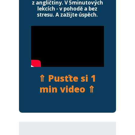
z angličtiny. V 5minutových
lekcích - v pohodě a bez
stresu. A zažijte úspěch.
⇑ Pusťte si 1
min video ⇑