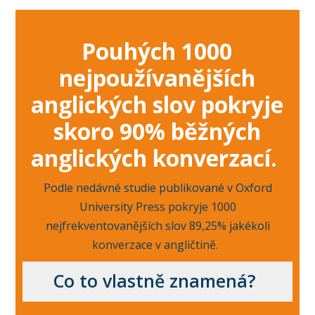
Pouhých 1000
nejpoužívanějších
anglických slov pokryje
skoro 90% běžných
anglických konverzací.
Podle nedávné studie publikované v Oxford
University Press pokryje 1000
nejfrekventovanějších slov 89,25% jakékoli
konverzace v angličtině.
Co to vlastně znamená?