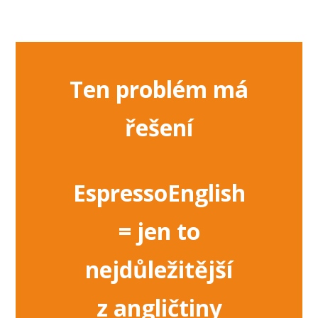
Ten problém má
řešení
EspressoEnglish
=
jen to
nejdůležitější
z angličtiny