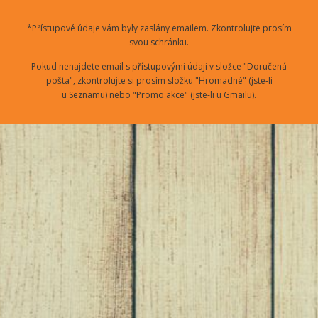
*Přístupové údaje vám byly zaslány emailem. Zkontrolujte prosím
svou schránku.
Pokud nenajdete email s přístupovými údaji v složce "Doručená
pošta", zkontrolujte si prosím složku "Hromadné" (jste-li
u Seznamu) nebo "Promo akce" (jste-li u Gmailu).