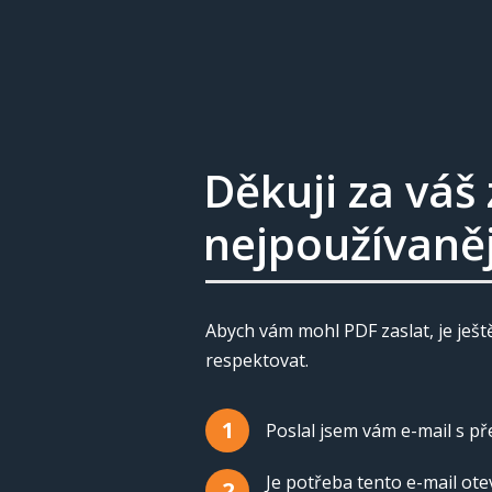
Děkuji za váš
nejpoužívaněj
Abych vám mohl PDF zaslat, je ještě
respektovat.
1
Poslal jsem vám e-mail s p
Je potřeba tento e-mail ote
2