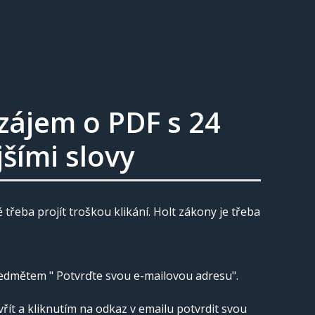
 zájem o PDF s 24
šími slovy
 třeba projít troškou klikání. Holt zákony je třeba
ředmětem " Potvrďte svou e-mailovou adresu".
vřít a kliknutím na odkaz v emailu potvrdit svou