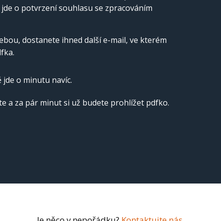
ě jde o potvrzení souhlasu se zpracováním
ebou, dostanete ihned další e-mail, ve kterém
fka.
ě jde o minutu navíc.
e a za pár minut si už budete prohlížet pdfko.
Je něco v nepořádku?
Kontaktujte nás
.