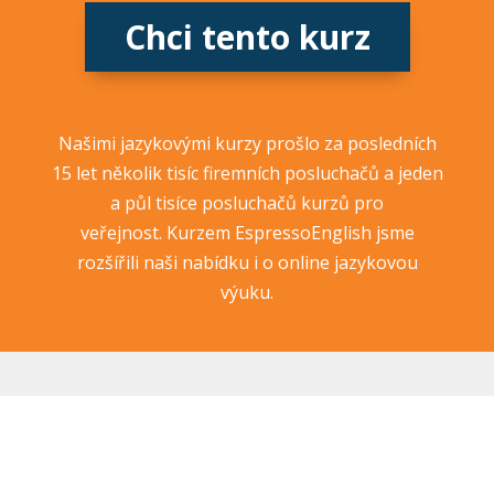
Chci tento kurz
Našimi jazykovými kurzy prošlo za posledních
15 let několik tisíc firemních posluchačů a jeden
a půl tisíce posluchačů kurzů pro
veřejnost. Kurzem EspressoEnglish jsme
rozšířili naši nabídku i o online jazykovou
výuku.