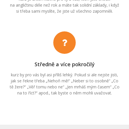
na angličtinu déle než rok a máte tak solidní základy, i když
si třeba sami myslíte, že jste už všechno zapomněli.
Středně a více pokročilý
kurz by pro vás byl asi příliš lehký. Pokud si ale nejste jisti,
jak se řekne třeba „Nehoň mě!“ „Neber si to osobně“ „Co
tě žere?“ „Věř tomu nebo ne“ „Jen mrháš mým časem“ „Co
na to říct?“ apod., tak byste o něm mohli uvažovat.