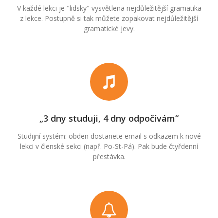
V každé lekci je "lidsky" vysvětlena nejdůležitější gramatika
z lekce. Postupně si tak můžete zopakovat nejdůležitější
gramatické jevy.
„3 dny studuji, 4 dny odpočívám“
Studijní systém: obden dostanete email s odkazem k nové
lekci v členské sekci (např. Po-St-Pá). Pak bude čtyřdenní
přestávka.