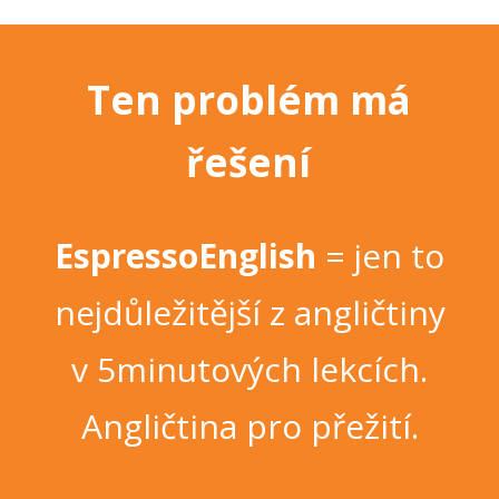
Ten problém má
řešení
EspressoEnglish
= jen to
nejdůležitější z angličtiny
v 5minutových lekcích.
Angličtina pro přežití.