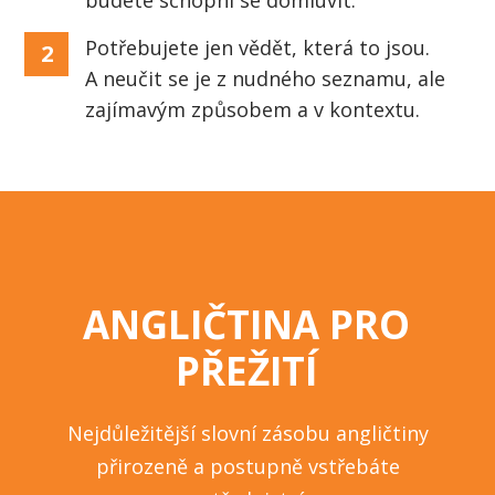
Potřebujete jen vědět, která to jsou.
2
A neučit se je z nudného seznamu, ale
zajímavým způsobem a v kontextu.
ANGLIČTINA PRO
PŘEŽITÍ
Nejdůležitější slovní zásobu angličtiny
přirozeně a postupně vstřebáte