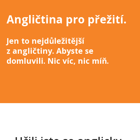
Angličtina pro přežití
.
Jen to nejdůležitější
z angličtiny. Abyste se
domluvili. Nic víc, nic míň
.