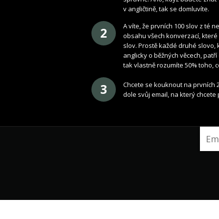
v angličtině, tak se domluvíte.
A víte, že prvních 100 slov z té ne
2
obsahu všech konverzací, které s
slov. Prostě každé druhé slovo, k
anglicky o běžných věcech, patří 
tak vlastně rozumíte 50% toho, co 
Chcete se kouknout na prvních 2
3
dole svůj email, na který chcete 