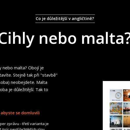
Co je důležitější v angličtině?
Cihly nebo malta
ly nebo malta? Obojí je
avíte. Stejně tak při "stavbě"
zásoba) neobejdete. Malta
oba je důležitější. Tak to
, abyste se domluvili
uper zprávu - třetí varianta je
tisíc nejdůležitějších slov