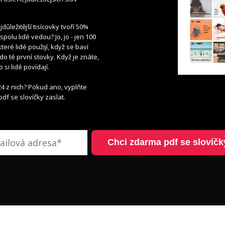
jdůležitější tisícovky tvoří 50%
polu lidé vedou? Jo, jo - jen 100
teré lidé použijí, když se baví
do té první stovky. Když je znáte,
si lidé povídají.
4 z nich? Pokud ano, vyplňte
pdf se slovíčky zaslat.
Chci zdarma pdf se slovíčk