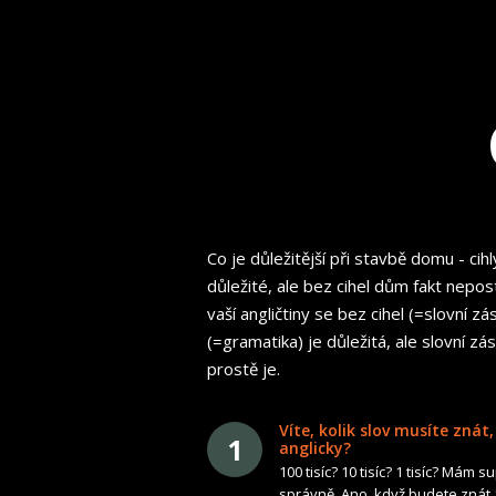
Co je důležitější při stavbě domu - cih
důležité, ale bez cihel dům fakt nepost
vaší angličtiny se bez cihel (=slovní 
(=gramatika) je důležitá, ale slovní zás
prostě je.
Víte, kolik slov musíte znát
1
anglicky?
100 tisíc? 10 tisíc? 1 tisíc? Mám s
správně. Ano, když budete znát 1 