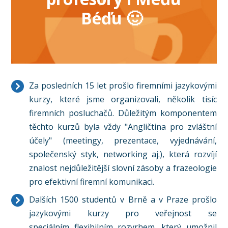
Béďu 🙂
Za posledních 15 let prošlo firemními jazykovými
kurzy, které jsme organizovali, několik tisíc
firemních posluchačů. Důležitým komponentem
těchto kurzů byla vždy "Angličtina pro zvláštní
účely" (meetingy, prezentace, vyjednávání,
společenský styk, networking aj.), která rozvíjí
znalost nejdůležitější slovní zásoby a frazeologie
pro efektivní firemní komunikaci.
Dalších 1500 studentů v Brně a v Praze prošlo
jazykovými kurzy pro veřejnost se
speciálním flexibilním rozvrhem, který umožnil