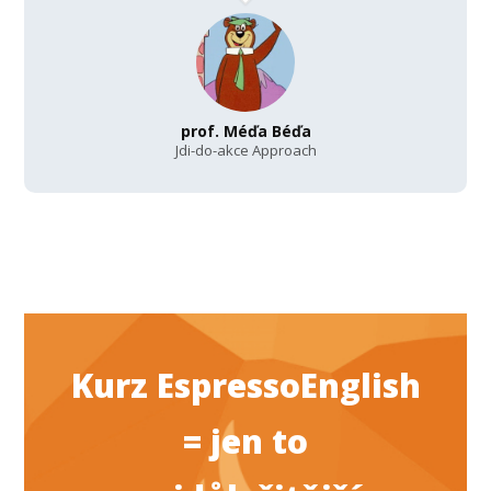
prof. Méďa Béďa
Jdi-do-akce Approach
Kurz EspressoEnglish
= jen to