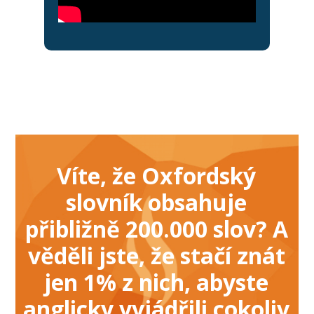
Víte, že Oxfordský
slovník obsahuje
přibližně 200.000 slov?
A
věděli jste, že stačí znát
jen 1% z nich, abyste
anglicky vyjádřili cokoliv