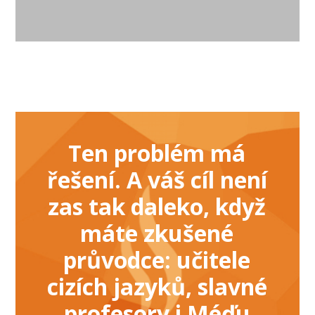
Ten problém má
řešení. A váš cíl není
zas tak daleko, když
máte zkušené
průvodce: učitele
cizích jazyků, slavné
profesory i Méďu