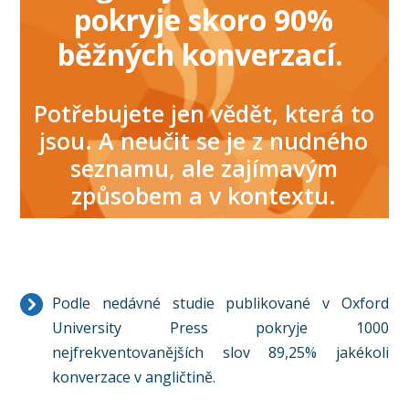
pokryje skoro 90%
běžných konverzací.
Potřebujete jen vědět, která to
jsou. A neučit se je z nudného
seznamu, ale zajímavým
způsobem a v kontextu.
Podle nedávné studie publikované v Oxford
University Press pokryje 1000
nejfrekventovanějších slov 89,25% jakékoli
konverzace v angličtině.