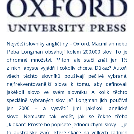
Největší slovníky angličtiny – Oxford, Macmillan nebo
třeba Longman obsahují kolem 200.000 slov. To je
ohromné množství. Přitom ale stačí znát jen 1%
z nich, abyste vyjádřili cokoliv chcete. Důkaz? Autoři
všech těchto slovníků používají pečlivě vybraná,
nejfrekventovanější slova k tomu, aby definovali
jakékoli slovo ve svém slovníku. A kolik těchto
speciálně vybraných slov je? Longman jich používá
jen 2000 – a vysvětlí jimi jakékoli anglické
slovo. Nemusíte tak vědět, jak se řekne třeba
„klokan“. Prostě ho popíšete jednoduchými slovy - „je
to australské zvíře, které skáče na velkých zadních