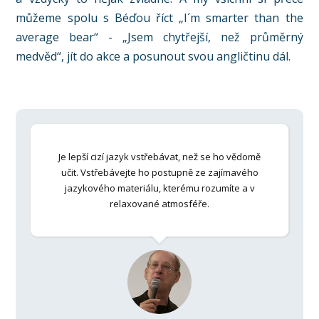
můžeme spolu s Béďou říct „I´m smarter than the
average bear“ - „Jsem chytřejší, než průměrný
medvěd“, jít do akce a posunout svou angličtinu dál.
Je lepší cizí jazyk vstřebávat, než se ho vědomě
učit. Vstřebávejte ho postupně ze zajímavého
jazykového materiálu, kterému rozumíte a v
relaxované atmosféře.