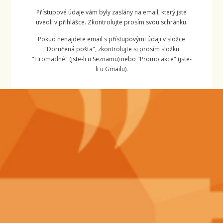
Přístupové údaje vám byly zaslány na email, který jste
uvedli v přihlášce. Zkontrolujte prosím svou schránku.
Pokud nenajdete email s přístupovými údaji v složce
"Doručená pošta", zkontrolujte si prosím složku
"Hromadné" (jste-li u Seznamu) nebo "Promo akce" (jste-
li u Gmailu).