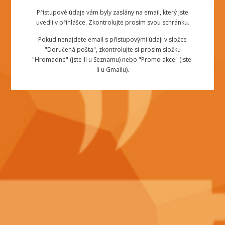
Přístupové údaje vám byly zaslány na email, který jste
uvedli v přihlášce. Zkontrolujte prosím svou schránku.
Pokud nenajdete email s přístupovými údaji v složce
"Doručená pošta", zkontrolujte si prosím složku
"Hromadné" (jste-li u Seznamu) nebo "Promo akce" (jste-
li u Gmailu).