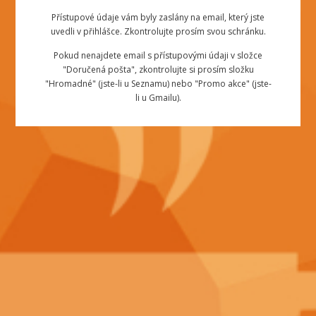
Přístupové údaje vám byly zaslány na email, který jste
uvedli v přihlášce. Zkontrolujte prosím svou schránku.
Pokud nenajdete email s přístupovými údaji v složce
"Doručená pošta", zkontrolujte si prosím složku
"Hromadné" (jste-li u Seznamu) nebo "Promo akce" (jste-
li u Gmailu).