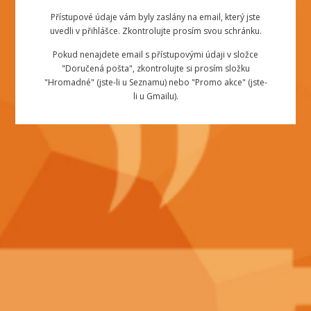
Přístupové údaje vám byly zaslány na email, který jste
uvedli v přihlášce. Zkontrolujte prosím svou schránku.
Pokud nenajdete email s přístupovými údaji v složce
"Doručená pošta", zkontrolujte si prosím složku
"Hromadné" (jste-li u Seznamu) nebo "Promo akce" (jste-
li u Gmailu).