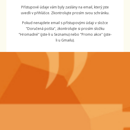
Přístupové údaje vám byly zaslány na email, který jste
uvedli v přihlášce. Zkontrolujte prosím svou schránku.
Pokud nenajdete email s přístupovými údaji v složce
"Doručená pošta", zkontrolujte si prosím složku
"Hromadné" (jste-li u Seznamu) nebo "Promo akce" (jste-
li u Gmailu).