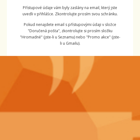
Přístupové údaje vám byly zaslány na email, který jste
uvedli v přihlášce. Zkontrolujte prosím svou schránku.
Pokud nenajdete email s přístupovými údaji v složce
"Doručená pošta", zkontrolujte si prosím složku
"Hromadné" (jste-li u Seznamu) nebo "Promo akce" (jste-
li u Gmailu).