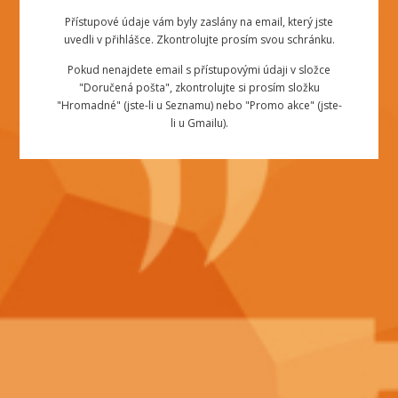
Přístupové údaje vám byly zaslány na email, který jste
uvedli v přihlášce. Zkontrolujte prosím svou schránku.
Pokud nenajdete email s přístupovými údaji v složce
"Doručená pošta", zkontrolujte si prosím složku
"Hromadné" (jste-li u Seznamu) nebo "Promo akce" (jste-
li u Gmailu).