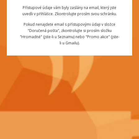
Přístupové údaje vám byly zaslány na email, který jste
uvedli v přihlášce. Zkontrolujte prosím svou schránku.
Pokud nenajdete email s přístupovými údaji v složce
"Doručená pošta", zkontrolujte si prosím složku
"Hromadné" (jste-li u Seznamu) nebo "Promo akce" (jste-
li u Gmailu).