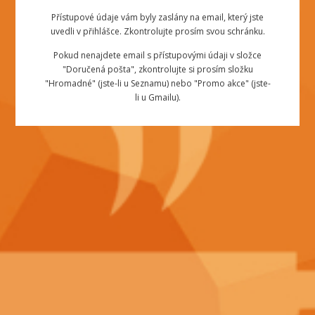
Přístupové údaje vám byly zaslány na email, který jste
uvedli v přihlášce. Zkontrolujte prosím svou schránku.
Pokud nenajdete email s přístupovými údaji v složce
"Doručená pošta", zkontrolujte si prosím složku
"Hromadné" (jste-li u Seznamu) nebo "Promo akce" (jste-
li u Gmailu).