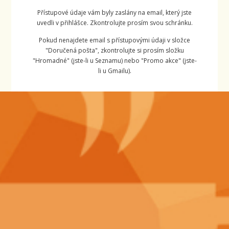
Přístupové údaje vám byly zaslány na email, který jste
uvedli v přihlášce. Zkontrolujte prosím svou schránku.
Pokud nenajdete email s přístupovými údaji v složce
"Doručená pošta", zkontrolujte si prosím složku
"Hromadné" (jste-li u Seznamu) nebo "Promo akce" (jste-
li u Gmailu).