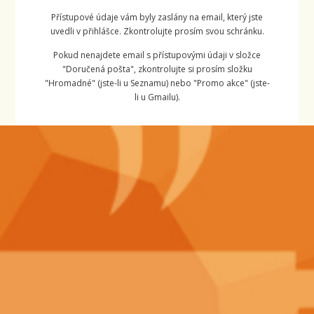
Přístupové údaje vám byly zaslány na email, který jste
uvedli v přihlášce. Zkontrolujte prosím svou schránku.
Pokud nenajdete email s přístupovými údaji v složce
"Doručená pošta", zkontrolujte si prosím složku
"Hromadné" (jste-li u Seznamu) nebo "Promo akce" (jste-
li u Gmailu).