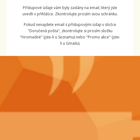
Přístupové údaje vám byly zaslány na email, který jste
uvedli v přihlášce. Zkontrolujte prosím svou schránku.
Pokud nenajdete email s přístupovými údaji v složce
"Doručená pošta", zkontrolujte si prosím složku
"Hromadné" (jste-li u Seznamu) nebo "Promo akce" (jste-
li u Gmailu).