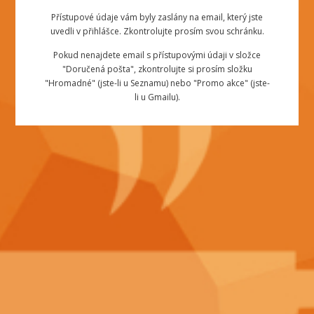
Přístupové údaje vám byly zaslány na email, který jste
uvedli v přihlášce. Zkontrolujte prosím svou schránku.
Pokud nenajdete email s přístupovými údaji v složce
"Doručená pošta", zkontrolujte si prosím složku
"Hromadné" (jste-li u Seznamu) nebo "Promo akce" (jste-
li u Gmailu).