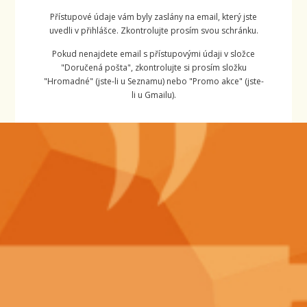
Přístupové údaje vám byly zaslány na email, který jste
uvedli v přihlášce. Zkontrolujte prosím svou schránku.
Pokud nenajdete email s přístupovými údaji v složce
"Doručená pošta", zkontrolujte si prosím složku
"Hromadné" (jste-li u Seznamu) nebo "Promo akce" (jste-
li u Gmailu).