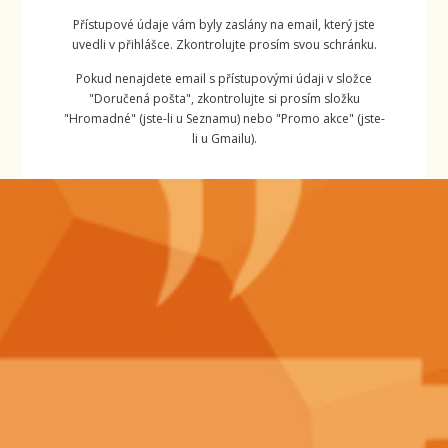
Přístupové údaje vám byly zaslány na email, který jste
uvedli v přihlášce. Zkontrolujte prosím svou schránku.
Pokud nenajdete email s přístupovými údaji v složce
"Doručená pošta", zkontrolujte si prosím složku
"Hromadné" (jste-li u Seznamu) nebo "Promo akce" (jste-
li u Gmailu).