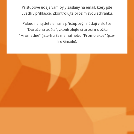
Přístupové údaje vám byly zaslány na email, který jste
uvedli v přihlášce. Zkontrolujte prosím svou schránku.
Pokud nenajdete email s přístupovými údaji v složce
"Doručená pošta", zkontrolujte si prosím složku
"Hromadné" (jste-li u Seznamu) nebo "Promo akce" (jste-
li u Gmailu).