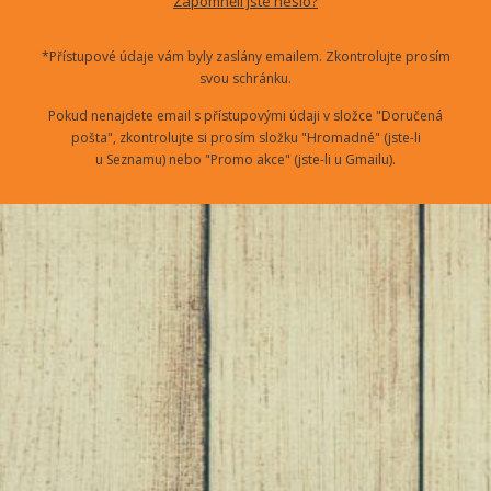
Zapomněli jste heslo?
*Přístupové údaje vám byly zaslány emailem. Zkontrolujte prosím
svou schránku.
Pokud nenajdete email s přístupovými údaji v složce "Doručená
pošta", zkontrolujte si prosím složku "Hromadné" (jste-li
u Seznamu) nebo "Promo akce" (jste-li u Gmailu).