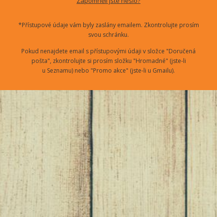
Zapomněli jste heslo?
*Přístupové údaje vám byly zaslány emailem. Zkontrolujte prosím
svou schránku.
Pokud nenajdete email s přístupovými údaji v složce "Doručená
pošta", zkontrolujte si prosím složku "Hromadné" (jste-li
u Seznamu) nebo "Promo akce" (jste-li u Gmailu).