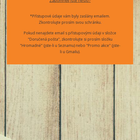
Zapomněli jste heslo?
*Přístupové údaje vám byly zaslány emailem.
Zkontrolujte prosím svou schránku.
Pokud nenajdete email s přístupovými údaji v složce
"Doručená pošta", zkontrolujte si prosím složku
"Hromadné" (jste-li u Seznamu) nebo "Promo akce" (jste-
li u Gmailu).