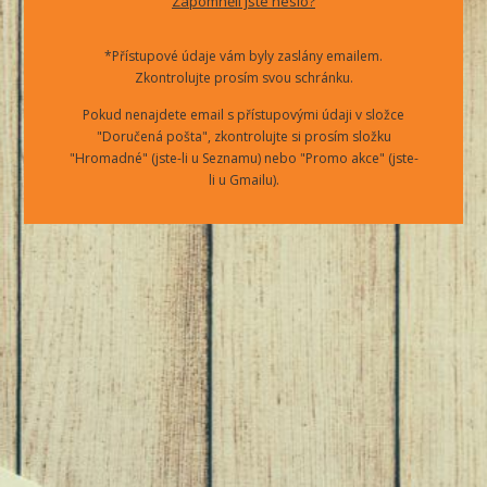
Zapomněli jste heslo?
*Přístupové údaje vám byly zaslány emailem.
Zkontrolujte prosím svou schránku.
Pokud nenajdete email s přístupovými údaji v složce
"Doručená pošta", zkontrolujte si prosím složku
"Hromadné" (jste-li u Seznamu) nebo "Promo akce" (jste-
li u Gmailu).