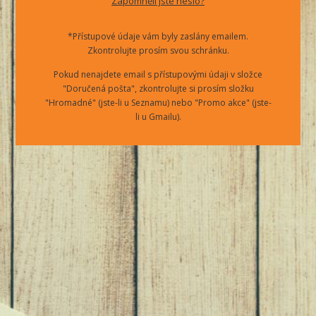
Zapomněli jste heslo?
*Přístupové údaje vám byly zaslány emailem.
Zkontrolujte prosím svou schránku.
Pokud nenajdete email s přístupovými údaji v složce
"Doručená pošta", zkontrolujte si prosím složku
"Hromadné" (jste-li u Seznamu) nebo "Promo akce" (jste-
li u Gmailu).