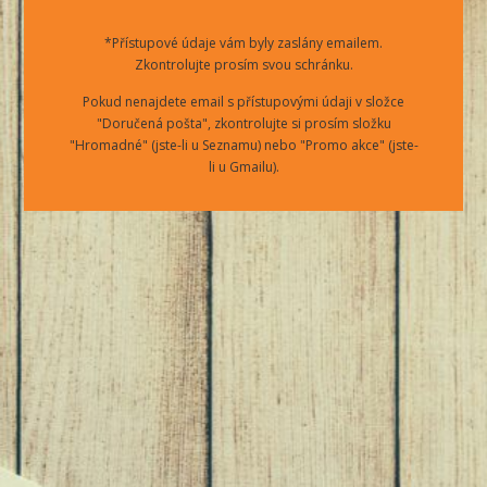
*Přístupové údaje vám byly zaslány emailem.
Zkontrolujte prosím svou schránku.
Pokud nenajdete email s přístupovými údaji v složce
"Doručená pošta", zkontrolujte si prosím složku
"Hromadné" (jste-li u Seznamu) nebo "Promo akce" (jste-
li u Gmailu).