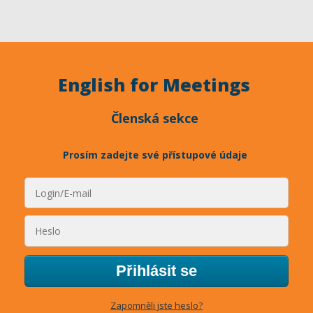
English for Meetings
Členská sekce
Prosím zadejte své přístupové údaje
Přihlásit se
Zapomněli jste heslo?