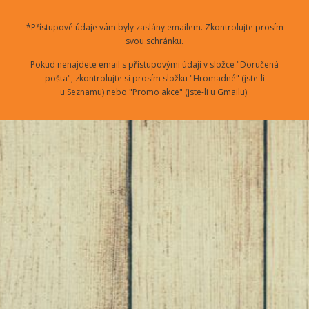
*Přístupové údaje vám byly zaslány emailem. Zkontrolujte prosím
svou schránku.
Pokud nenajdete email s přístupovými údaji v složce "Doručená
pošta", zkontrolujte si prosím složku "Hromadné" (jste-li
u Seznamu) nebo "Promo akce" (jste-li u Gmailu).