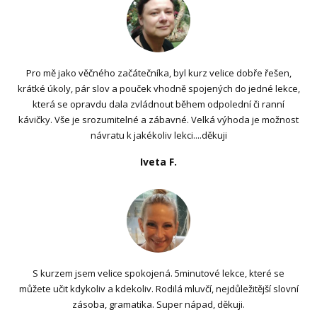
Pro mě jako věčného začátečníka, byl kurz velice dobře řešen,
krátké úkoly, pár slov a pouček vhodně spojených do jedné lekce,
která se opravdu dala zvládnout během odpolední či ranní
kávičky. Vše je srozumitelné a zábavné. Velká výhoda je možnost
návratu k jakékoliv lekci....děkuji
Iveta F.
S kurzem jsem velice spokojená. 5minutové lekce, které se
můžete učit kdykoliv a kdekoliv. Rodilá mluvčí, nejdůležitější slovní
zásoba, gramatika. Super nápad, děkuji.