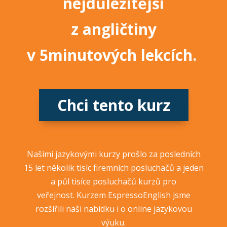
nejdůležitější
z angličtiny
v 5minutových lekcích.
Chci tento kurz
Našimi jazykovými kurzy prošlo za posledních
15 let několik tisíc firemních posluchačů a jeden
a půl tisíce posluchačů kurzů pro
veřejnost. Kurzem EspressoEnglish jsme
rozšířili naši nabídku i o online jazykovou
výuku.