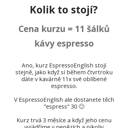
Kolik to stojí?
Cena kurzu = 11 šálků
kávy espresso
Ano, kurz EspressoEnglish stojí
stejně, jako když si během čtvrtroku
dáte v kavárně 11x své oblíbené
espresso.
V EspressoEnglish ale dostanete těch
"espress" 30 🙂
Kurz trvá 3 měsíce a když jeho cenu
vyjádříme v penězích a nikoliv