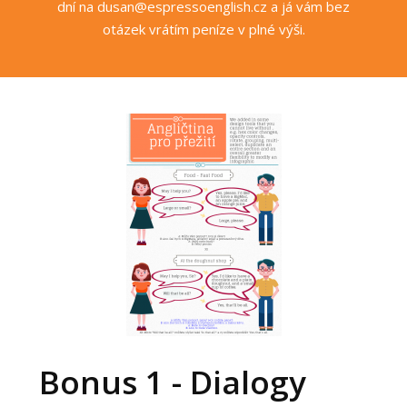
dní na dusan@espressoenglish.cz a já vám bez
otázek vrátím peníze v plné výši.
Bonus 1 - Dialogy