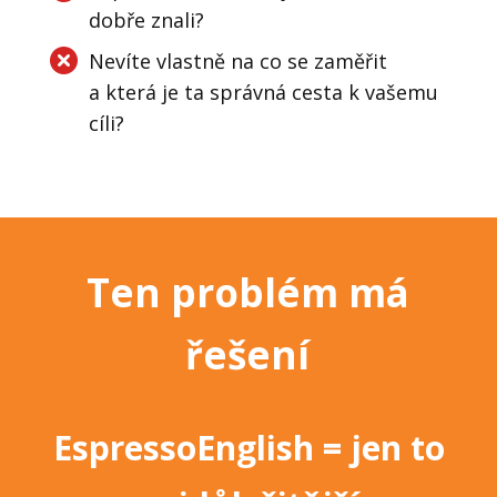
dobře znali?
Nevíte vlastně na co se zaměřit
a která je ta správná cesta k vašemu
cíli?
Ten problém má
řešení
EspressoEnglish
=
jen to