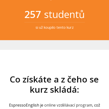
257
studentů
si už koupilo tento kurz
Co získáte a z čeho se
kurz skládá:
EspressoEnglish je
online vzdělávací program
, což