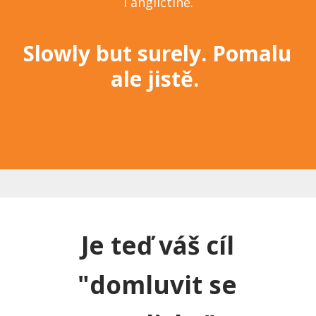
i angličtině.
Slowly but surely. Pomalu
ale jistě.
Je teď váš cíl
"domluvit se