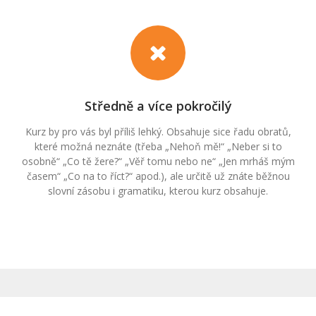
Středně a více pokročilý
Kurz by pro vás byl příliš lehký. Obsahuje sice řadu obratů,
které možná neznáte (třeba „Nehoň mě!“ „Neber si to
osobně“ „Co tě žere?“ „Věř tomu nebo ne“ „Jen mrháš mým
časem“ „Co na to říct?“ apod.), ale určitě už znáte běžnou
slovní zásobu i gramatiku, kterou kurz obsahuje.