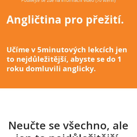
Podívejte se zde na informační video (70 vteřin)
Angličtina pro přežití
.
Učíme v 5minutových lekcích jen
to nejdůležitější, abyste se do 1
roku domluvili anglicky
.
Neučte se všechno, ale