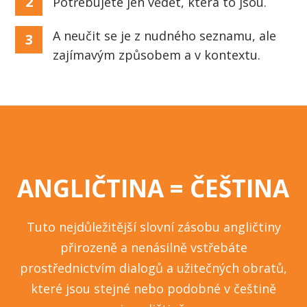
2
Potřebujete jen vědět, která to jsou.
A neučit se je z nudného seznamu, ale
3
zajímavým způsobem a v kontextu.
ANGLIČTINA = ČEŠTINA
Tuto nejdůležitější slovní zásobu angličtiny
přirozeně a nenásilně vstřebáte
prostřednictvím dialogů a užitečných obratů,
které jsou stejné nebo podobné v češtině