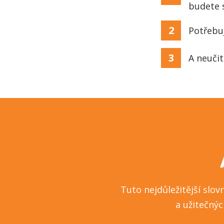
budete 
2
Potřebuj
3
A neuči
Tuto nejdůležitější slov
a užitečnýc