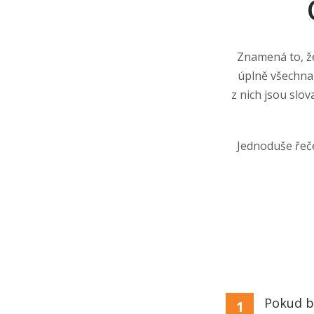
Znamená to, že
úplně všechna 
z nich jsou slo
Jednoduše řeče
Pokud bu
1