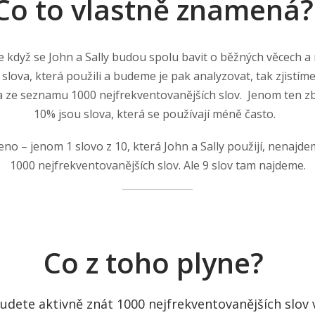
Co to vlastně znamená
 když se John a Sally budou spolu bavit o běžných věcech a
slova, která použili a budeme je pak analyzovat, tak zjistím
va ze seznamu 1000 nejfrekventovanějších slov. Jenom ten zb
10% jsou slova, která se používají méně často.
no – jenom 1 slovo z 10, která John a Sally použijí, nenaj
1000 nejfrekventovanějších slov. Ale 9 slov tam najdeme.
Co z toho plyne?
dete aktivně znát 1000 nejfrekventovanějších slov v