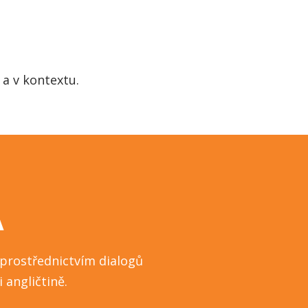
a v kontextu.
A
e prostřednictvím dialogů
 angličtině.