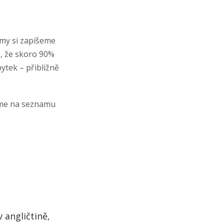
?
 my si zapíšeme
e, že skoro 90%
ytek – přibližně
deme na seznamu
 angličtině,