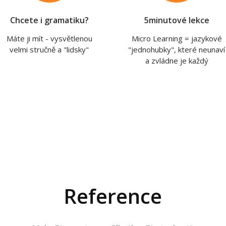
Chcete i gramatiku?
5minutové lekce
Máte ji mít - vysvětlenou
Micro Learning = jazykové
velmi stručně a "lidsky"
"jednohubky", které neunaví
a zvládne je každý
Reference