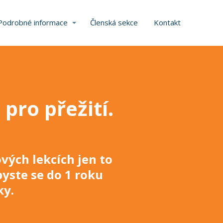
Podrobné informace
Členská sekce
Kontakt
 pro přežití
.
vých lekcích jen to
byste se do 1 roku
ky
.