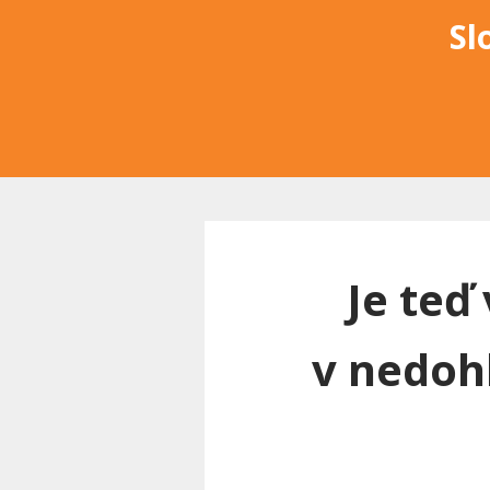
Sl
Je teď
v nedoh