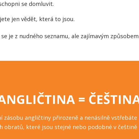
schopni se domluvit.
ete jen vědět, která to jsou.
t se je z nudného seznamu, ale zajímavým způsobem 
ANGLIČTINA = ČEŠTIN
ní zásobu angličtiny přirozeně a nenásilně vstřebát
h obratů, které jsou stejné nebo podobné v češtině i