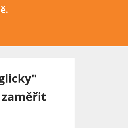
ě.
glicky"
 zaměřit