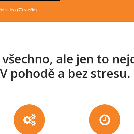
ní video (70 vteřin)
všechno, ale jen to nejd
V pohodě a bez stresu.