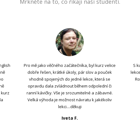
Mrkněte na to, co říkají naši studenti.
nglish
Pro mě jako věčného začátečníka, byl kurz velice
S k
vně
dobře řešen, krátké úkoly, pár slov a pouček
lekce
eo
vhodně spojených do jedné lekce, která se
Ro
sně
opravdu dala zvládnout během odpolední či
 kurz
ranní kávičky. Vše je srozumitelné a zábavné.
la
Velká výhoda je možnost návratu k jakékoliv
lekci....děkuji
Iveta F.