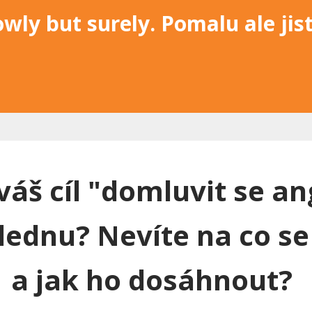
owly but surely. Pomalu ale jist
 váš cíl "domluvit se an
lednu? Nevíte na co se
a jak ho dosáhnout?