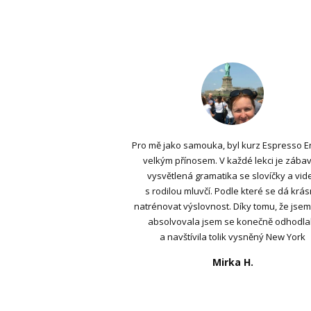
Pro mě jako samouka, byl kurz Espresso E
velkým přínosem. V každé lekci je zába
vysvětlená gramatika se slovíčky a vid
s rodilou mluvčí. Podle které se dá krá
natrénovat výslovnost. Díky tomu, že jsem
absolvovala jsem se konečně odhodla
a navštívila tolik vysněný New York
Mirka H.