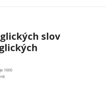
glických slov
glických
je 1000
tině.