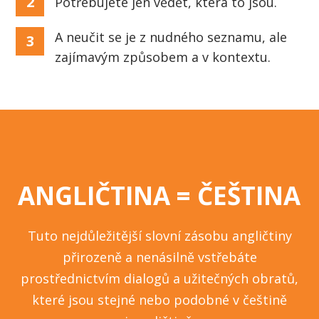
2
Potřebujete jen vědět, která to jsou.
A neučit se je z nudného seznamu, ale
3
zajímavým způsobem a v kontextu.
ANGLIČTINA = ČEŠTINA
Tuto nejdůležitější slovní zásobu angličtiny
přirozeně a nenásilně vstřebáte
prostřednictvím dialogů a užitečných obratů,
které jsou stejné nebo podobné v češtině