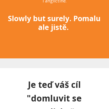
i angličtině.
Slowly but surely. Pomalu
ale jistě.
Je teď váš cíl
"domluvit se