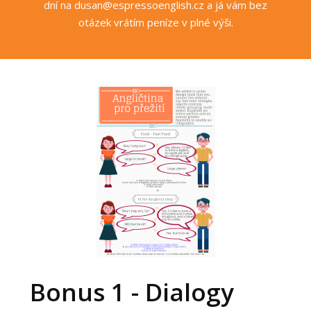
dní na dusan@espressoenglish.cz a já vám bez
otázek vrátím peníze v plné výši.
Bonus 1 - Dialogy