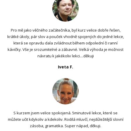
Pro mě jako věčného začátečníka, byl kurz velice dobře řešen,
krátké úkoly, pár slov a pouček vhodně spojených do jedné lekce,
která se opravdu dala zvládnout během odpolední či ranní
kávičky. Vše je srozumitelné a zábavné. Velká výhoda je možnost
návratu k jakékoliv lekci....děkuji
Iveta F.
S kurzem jsem velice spokojená. 5minutové lekce, které se
můžete učit kdykoliv a kdekoliv. Rodilá mluvčí, nejdůležitější slovní
zásoba, gramatika. Super nápad, děkuji.