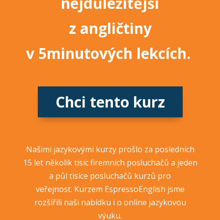
nejdůležitější
z angličtiny
v 5minutových lekcích.
Chci tento kurz
Našimi jazykovými kurzy prošlo za posledních
15 let několik tisíc firemních posluchačů a jeden
a půl tisíce posluchačů kurzů pro
veřejnost. Kurzem EspressoEnglish jsme
rozšířili naši nabídku i o online jazykovou
výuku.