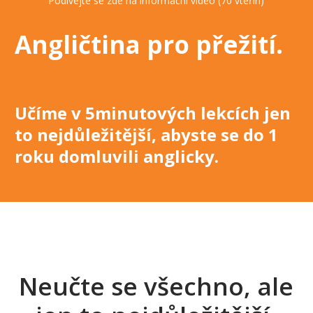
Podívejte se zde na informační video (70 vteřin)
Angličtina pro přežití
.
Učíme v 5minutových lekcích jen
to nejdůležitější, abyste se do 1
roku domluvili anglicky
.
Neučte se všechno, ale