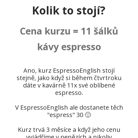
Kolik to stojí?
Cena kurzu = 11 šálků
kávy espresso
Ano, kurz EspressoEnglish stojí
stejně, jako když si během čtvrtroku
dáte v kavárně 11x své oblíbené
espresso.
V EspressoEnglish ale dostanete těch
"espress" 30 🙂
Kurz trvá 3 měsíce a když jeho cenu
vyjádříme v penězích a nikoliv