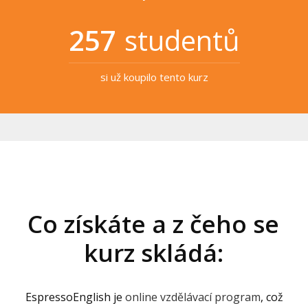
257
studentů
si už koupilo tento kurz
Co získáte a z čeho se
kurz skládá:
EspressoEnglish je
online vzdělávací program
, což