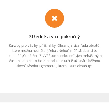
Středně a více pokročilý
Kurz by pro vás byl příliš lehký. Obsahuje sice řadu obratů,
které možná neznáte (třeba „Nehoň mě!“ „Neber si to
osobně“ „Co tě žere?“ „Věř tomu nebo ne“ „Jen mrháš mým
časem“ „Co na to říct?“ apod.), ale určitě už znáte běžnou
slovní zásobu i gramatiku, kterou kurz obsahuje.