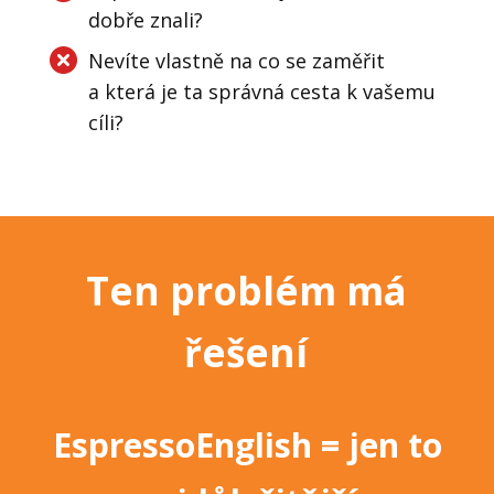
dobře znali?
Nevíte vlastně na co se zaměřit
a která je ta správná cesta k vašemu
cíli?
Ten problém má
řešení
EspressoEnglish
=
jen to