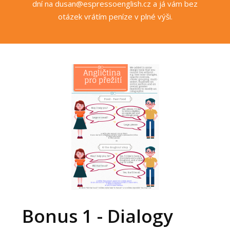
dní na dusan@espressoenglish.cz a já vám bez
otázek vrátím peníze v plné výši.
Bonus 1 - Dialogy