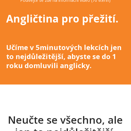
Podívejte se zde na informační video (70 vteřin)
Angličtina pro přežití
.
Učíme v 5minutových lekcích jen
to nejdůležitější, abyste se do 1
roku domluvili anglicky
.
Neučte se všechno, ale