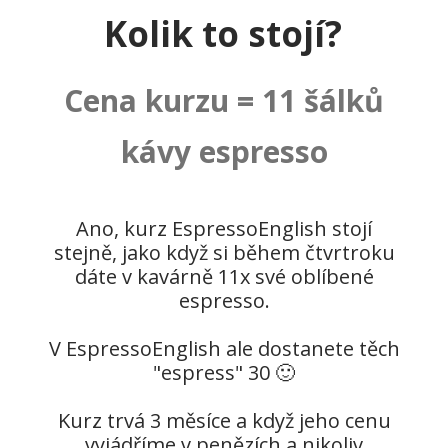
Kolik to stojí?
Cena kurzu = 11 šálků
kávy espresso
Ano, kurz EspressoEnglish stojí
stejně, jako když si během čtvrtroku
dáte v kavárně 11x své oblíbené
espresso.
V EspressoEnglish ale dostanete těch
"espress" 30 🙂
Kurz trvá 3 měsíce a když jeho cenu
vyjádříme v penězích a nikoliv