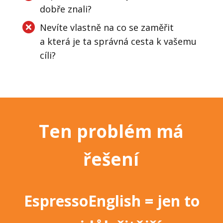
dobře znali?
Nevíte vlastně na co se zaměřit
a která je ta správná cesta k vašemu
cíli?
Ten problém má
řešení
EspressoEnglish
=
jen to