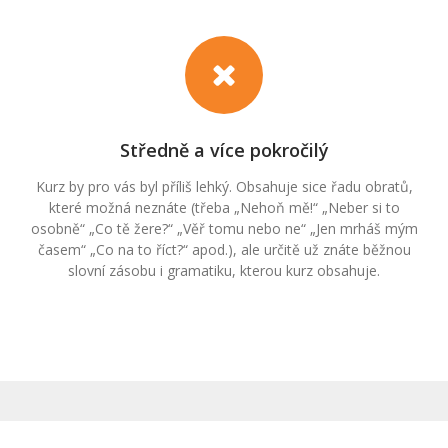
Středně a více pokročilý
Kurz by pro vás byl příliš lehký. Obsahuje sice řadu obratů,
které možná neznáte (třeba „Nehoň mě!“ „Neber si to
osobně“ „Co tě žere?“ „Věř tomu nebo ne“ „Jen mrháš mým
časem“ „Co na to říct?“ apod.), ale určitě už znáte běžnou
slovní zásobu i gramatiku, kterou kurz obsahuje.