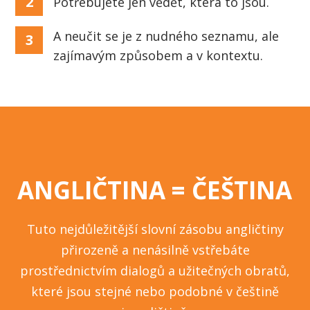
2
Potřebujete jen vědět, která to jsou.
A neučit se je z nudného seznamu, ale
3
zajímavým způsobem a v kontextu.
ANGLIČTINA = ČEŠTINA
Tuto nejdůležitější slovní zásobu angličtiny
přirozeně a nenásilně vstřebáte
prostřednictvím dialogů a užitečných obratů,
které jsou stejné nebo podobné v češtině