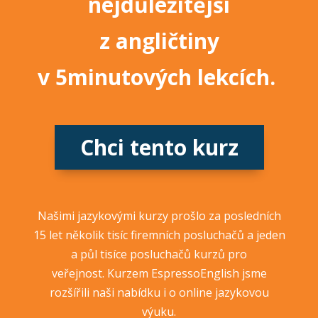
nejdůležitější
z angličtiny
v 5minutových lekcích.
Chci tento kurz
Našimi jazykovými kurzy prošlo za posledních
15 let několik tisíc firemních posluchačů a jeden
a půl tisíce posluchačů kurzů pro
veřejnost. Kurzem EspressoEnglish jsme
rozšířili naši nabídku i o online jazykovou
výuku.