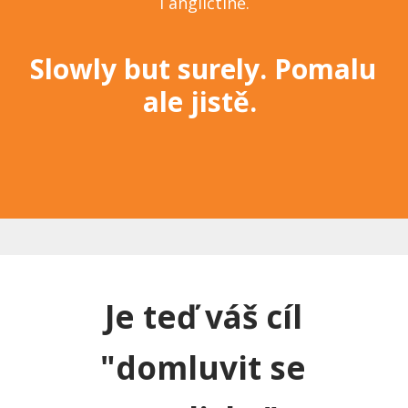
i angličtině.
Slowly but surely. Pomalu
ale jistě.
Je teď váš cíl
"domluvit se