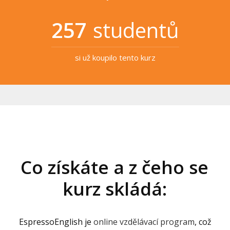
257
studentů
si už koupilo tento kurz
Co získáte a z čeho se
kurz skládá:
EspressoEnglish je
online vzdělávací program
, což