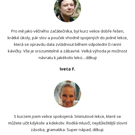
Pro mě jako věčného začátečníka, byl kurz velice dobře řešen,
krátké úkoly, pár slov a pouček vhodně spojených do jedné lekce,
která se opravdu dala zvládnout během odpolední či ranní
kávičky. Vše je srozumitelné a zábavné. Velká výhoda je možnost
návratu k jakékoliv lekci....děkuji
Iveta F.
S kurzem jsem velice spokojená. 5minutové lekce, které se
můžete učit kdykoliv a kdekoliv. Rodilá mluvčí, nejdůležitější slovní
zásoba, gramatika. Super nápad, děkuji.