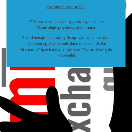
Zapomněli jste heslo?
*Přístupové údaje vám byly zaslány emailem.
Zkontrolujte prosím svou schránku.
Pokud nenajdete email s přístupovými údaji v složce
"Doručená pošta", zkontrolujte si prosím složku
"Hromadné" (jste-li u Seznamu) nebo "Promo akce" (jste-
li u Gmailu).