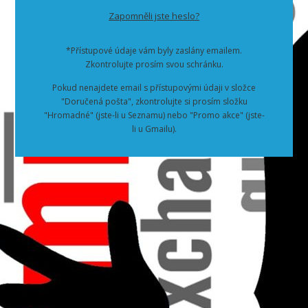
Zapomněli jste heslo?
*Přístupové údaje vám byly zaslány emailem.
Zkontrolujte prosím svou schránku.
Pokud nenajdete email s přístupovými údaji v složce
"Doručená pošta", zkontrolujte si prosím složku
"Hromadné" (jste-li u Seznamu) nebo "Promo akce" (jste-
li u Gmailu).