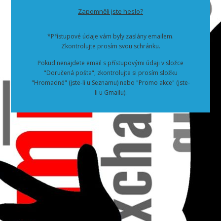
Zapomněli jste heslo?
*Přístupové údaje vám byly zaslány emailem.
Zkontrolujte prosím svou schránku.
Pokud nenajdete email s přístupovými údaji v složce
"Doručená pošta", zkontrolujte si prosím složku
"Hromadné" (jste-li u Seznamu) nebo "Promo akce" (jste-
li u Gmailu).