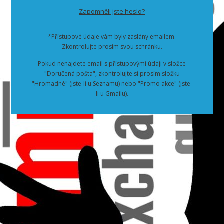
Zapomněli jste heslo?
*Přístupové údaje vám byly zaslány emailem.
Zkontrolujte prosím svou schránku.
Pokud nenajdete email s přístupovými údaji v složce
"Doručená pošta", zkontrolujte si prosím složku
"Hromadné" (jste-li u Seznamu) nebo "Promo akce" (jste-
li u Gmailu).