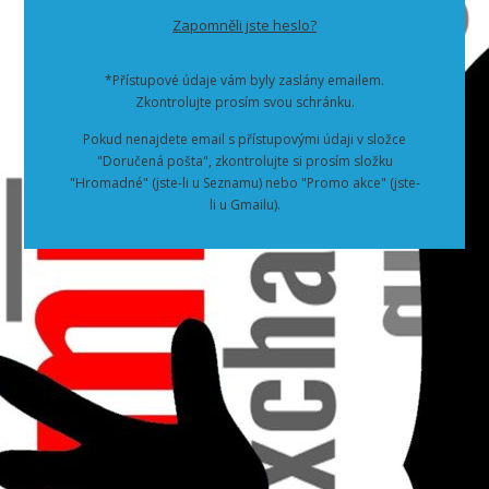
Zapomněli jste heslo?
*Přístupové údaje vám byly zaslány emailem.
Zkontrolujte prosím svou schránku.
Pokud nenajdete email s přístupovými údaji v složce
"Doručená pošta", zkontrolujte si prosím složku
"Hromadné" (jste-li u Seznamu) nebo "Promo akce" (jste-
li u Gmailu).